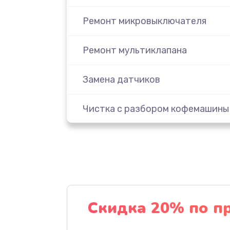
Ремонт микровыключателя
Ремонт мультиклапана
Замена датчиков
Чистка с разбором кофемашины
Замена прокладок, хомутов, ско
колец
Чистка от кофейных масел
Скидка 20% по п
Замена бойлера