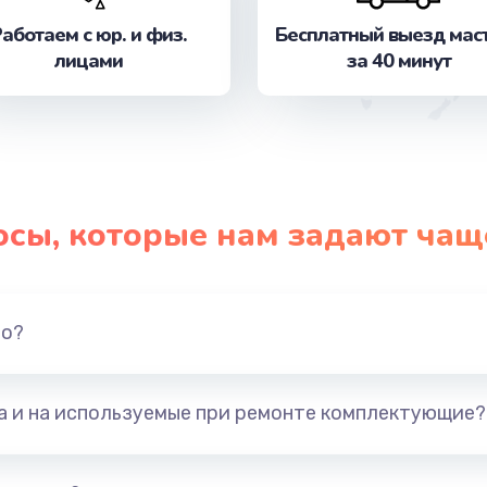
аботаем с юр. и физ.
Бесплатный выезд мас
лицами
за 40 минут
осы, которые нам задают чащ
но?
та и на используемые при ремонте комплектующие?