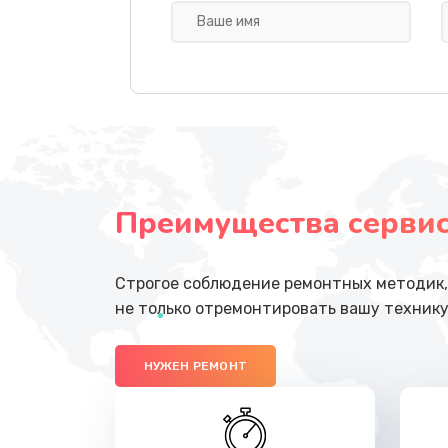
Замена гидросистемы
Замена жерновов
Ремонт гидросистемы
Ремонт капучинатора
Преимущества сервисн
Замена/Чистка трубок
Строгое соблюдение ремонтных методик, 
Замена счетчика воды
не только отремонтировать вашу технику
Замена ТЭНа
НУЖЕН РЕМОНТ
Ремонт ЦЗУ (центральное завар
устройство)