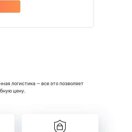
ать
ать
ать
ать
ать
ная логистика — все это позволяет
ать
бную цену.
ать
ать