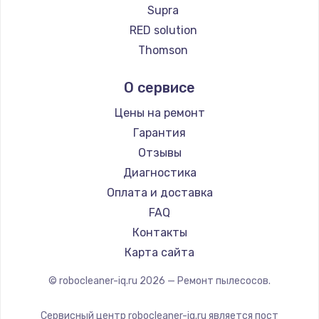
Ремонт пылесосов Honor
Supra
Ремонт пылесосов Qyron
RED solution
Ремонт пылесосов Doffler
Thomson
Ремонт пылесосов Hisense
Miele
О сервисе
Ремонт пылесосов Bosch
lydsto
Ремонт пылесосов Elitech
Atvel
Цены на ремонт
Ремонт пылесосов STIHL
Tineco
Гарантия
Ремонт пылесосов Kirby
Tuvio
Отзывы
Clever clean
Диагностика
DEXP
Оплата и доставка
Haier
FAQ
Pioneer
Контакты
Electrolux
Карта сайта
Grundig
© robocleaner-iq.ru
2026
— Ремонт пылесосов.
BBK
Scarlett
Сервисный центр robocleaner-iq.ru является пост