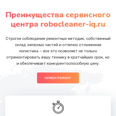
Замена бойлера
от 1000 руб.
Преимущества сервисного
Заказать
центра robocleaner-iq.ru
Замена гидросистемы
от 1000 руб.
Строгое соблюдение ремонтных методик, собственный
склад запасных частей и отлично отлаженная
Заказать
логистика — все это позволяет не только
отремонтировать вашу технику в кратчайших срок, но
Замена жерновов
и обеспечивает конкурентоспособную цену.
от 1000 руб.
Заказать
НУЖЕН РЕМОНТ
Ремонт гидросистемы
от 1000 руб.
Заказать