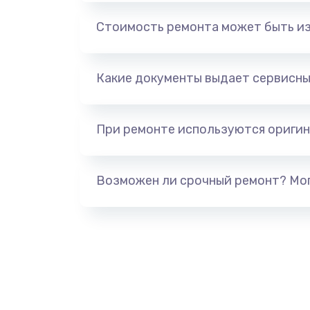
Стоимость ремонта может быть и
Ремонт мультиклапана
Замена ТЭНа
Какие документы выдает сервисны
Чистка с разбором кофемашины
При ремонте используются оригин
Ремонт капучинатора
Возможен ли срочный ремонт? Мог
Ремонт заварного блока
Ремонт двигателя кофемолки
Ремонт микровыключателя коф
Замена термостата