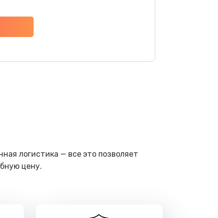
ать
ать
ать
ать
ать
ать
ная логистика — все это позволяет
бную цену.
ать
ать