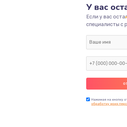
У вас ос
от 560 руб.
Заказ
Если у вас оста
специалисты с 
от 560 руб.
Заказ
бок и
от 280 руб.
Заказ
Нажимая на кнопку о
обработку моих перс