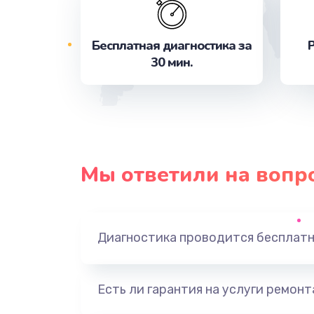
Очистка кофемашины от накипи
Бесплатная диагностика за
Р
30 мин.
Декальцинация
Замена сальника заварного блок
Замена трубок кофемашины
Мы ответили на вопр
Замена или ремонт датчиков
Ремонт блока управления
Диагностика проводится бесплат
Замена жерновов
Есть ли гарантия на услуги ремон
Замена бойлера