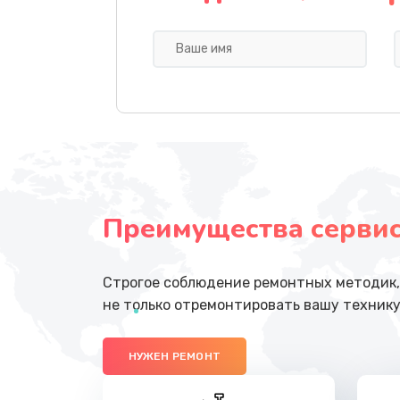
Ремонт гидросистемы
Ремонт электромагнитного клап
Замена счетчика воды
Ремонт помпы
Преимущества сервисн
Ремонт насоса кофемашины
Замена или ремонт пароблока
Строгое соблюдение ремонтных методик, 
не только отремонтировать вашу технику
Ремонт кофемолки
НУЖЕН РЕМОНТ
Замена щёток электродвигател