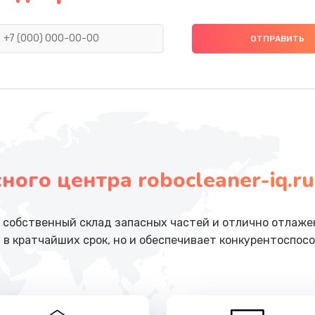
от 600 руб.
Заказ
ана
от 600 руб.
Заказ
от 600 руб.
Заказ
от 520 руб.
Заказ
ого центра robocleaner-iq.ru
от 520 руб.
Заказ
от 500 руб.
Заказ
собственный склад запасных частей и отлично отлажен
 в кратчайших срок, но и обеспечивает конкурентоспосо
от 500 руб.
Заказ
я
от 480 руб.
Заказ