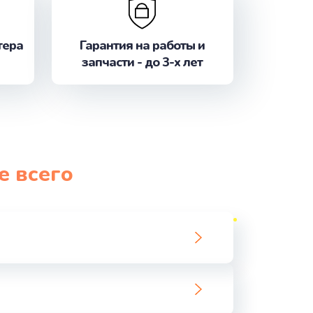
ать
тера
Гарантия на работы и
запчасти - до 3-х лет
ать
ать
ать
е всего
ать
ать
ать
ать