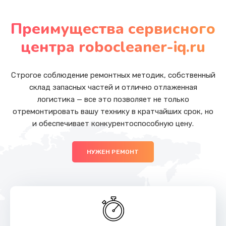
Замена дренажного клапана
от 600 руб.
Преимущества сервисного
Заказать
центра robocleaner-iq.ru
Ремонт гидросистемы
от 600 руб.
Строгое соблюдение ремонтных методик, собственный
склад запасных частей и отлично отлаженная
Заказать
логистика — все это позволяет не только
отремонтировать вашу технику в кратчайших срок, но
Ремонт электромагнитного клапана
и обеспечивает конкурентоспособную цену.
от 600 руб.
Заказать
НУЖЕН РЕМОНТ
Замена счетчика воды
от 600 руб.
Заказать