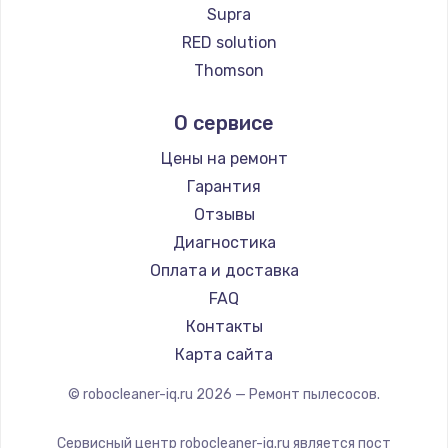
Ремонт пылесосов Qyron
Supra
Ремонт пылесосов Doffler
RED solution
Ремонт пылесосов Hisense
Thomson
Ремонт пылесосов Bosch
Miele
О сервисе
Ремонт пылесосов Elitech
lydsto
Ремонт пылесосов STIHL
Atvel
Цены на ремонт
Ремонт пылесосов Kirby
Tineco
Гарантия
Tuvio
Отзывы
DEXP
Диагностика
Haier
Оплата и доставка
Pioneer
FAQ
Electrolux
Контакты
Grundig
Карта сайта
BBK
© robocleaner-iq.ru
2026
— Ремонт пылесосов.
Scarlett
Kyvol
Сервисный центр robocleaner-iq.ru является пост