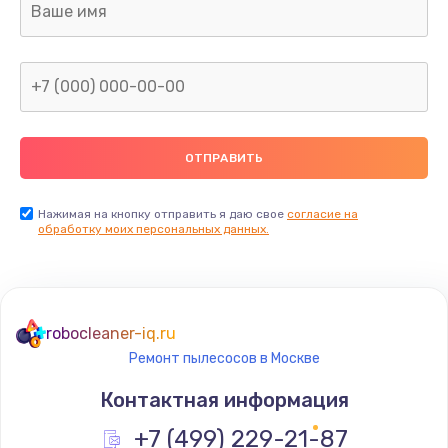
от 590 руб.
Заказать
Ремонт заварного блока
от 590 руб.
Заказать
Ремонт двигателя кофемолки
Нажимая на кнопку отправить я даю свое
согласие на
обработку моих персональных данных.
от 580 руб.
Заказать
Ремонт микровыключателя кофемашины
robocleaner-iq.ru
от 580 руб.
Ремонт пылесосов в Москве
Заказать
Контактная информация
Замена термостата
+7 (499) 229-21-87