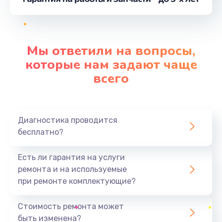
от 480 руб.
Заказать
Мы ответили на вопросы,
Очистка кофемашины от накипи
которые нам задают чаще
от 400 руб.
всего
Заказать
Декальцинация
Диагностика проводится
от 400 руб.
бесплатно?
Заказать
Есть ли гарантия на услуги
Замена сальника заварного блока
ремонта и на используемые
от 330 руб.
при ремонте комплектующие?
Заказать
Стоимость ремонта может
быть изменена?
Замена трубок кофемашины