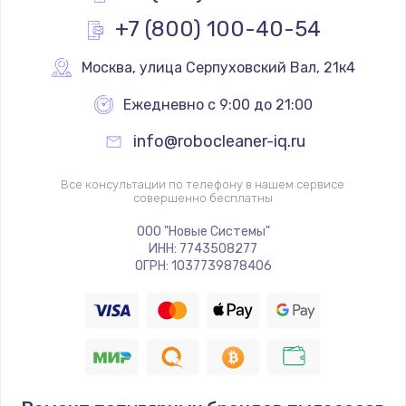
от 570 руб.
+7 (800) 100-40-54
Заказать
Москва
,
 улица Серпуховский Вал, 21к4
Комплексная профилактика
Ежедневно с 9:00 до 21:00
от 560 руб.
info@robocleaner-iq.ru
Заказать
Все консультации по телефону в нашем сервисе
Чистка от кофейных масел
совершенно бесплатны
от 560 руб.
ООО "Новые Системы"
Заказать
ИНН: 7743508277
ОГРН: 1037739878406
Замена прокладок, хомутов, скобок и колец
от 280 руб.
Заказать