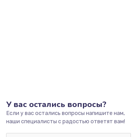
от 560 руб.
Заказать
Ремонт мультиклапана
от 600 руб.
Заказать
Замена ТЭНа
от 590 руб.
Заказать
Чистка с разбором кофемашины
У вас остались вопросы?
от 590 руб.
Если у вас остались вопросы напишите нам,
Заказать
наши специалисты с радостью ответят вам!
Ремонт капучинатора