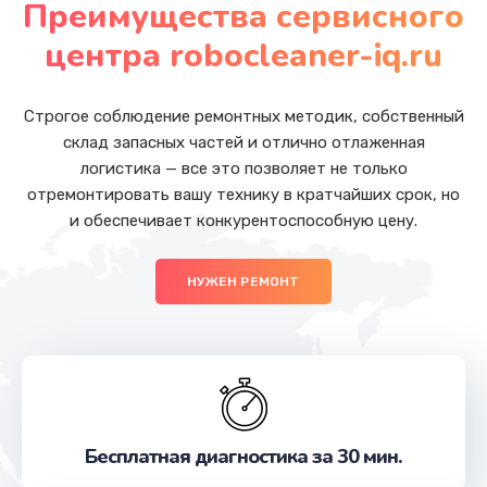
Преимущества сервисного
Заказать
центра robocleaner-iq.ru
Ремонт гидросистемы
от 600 руб.
Строгое соблюдение ремонтных методик, собственный
склад запасных частей и отлично отлаженная
Заказать
логистика — все это позволяет не только
отремонтировать вашу технику в кратчайших срок, но
Ремонт электромагнитного клапана
и обеспечивает конкурентоспособную цену.
от 600 руб.
Заказать
НУЖЕН РЕМОНТ
Замена счетчика воды
от 600 руб.
Заказать
Ремонт помпы
Бесплатная диагностика за 30 мин.
от 520 руб.