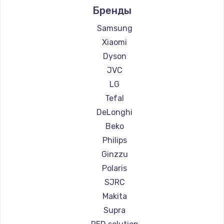
Бренды
Ремонт пылесосов lydsto
Ремонт пылесосов Atvel
Samsung
Ремонт пылесосов Tineco
Xiaomi
Ремонт пылесосов Tuvio
Dyson
Ремонт пылесосов Clever clean
JVC
Ремонт пылесосов DEXP
LG
Ремонт пылесосов Haier
Tefal
Ремонт пылесосов Pioneer
DeLonghi
Ремонт пылесосов Electrolux
Beko
Ремонт пылесосов Grundig
Philips
Ремонт пылесосов BBK
Ginzzu
Ремонт пылесосов Scarlett
Polaris
Ремонт пылесосов Kyvol
SJRC
Ремонт пылесосов Eigen
Makita
Ремонт пылесосов Honor
Supra
Ремонт пылесосов Qyron