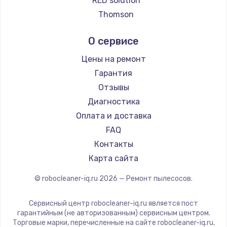
RED solution
Ремонт пылесосов Doffler
Thomson
Ремонт пылесосов Hisense
Miele
О сервисе
Ремонт пылесосов Bosch
lydsto
Ремонт пылесосов Elitech
Atvel
Цены на ремонт
Ремонт пылесосов STIHL
Tineco
Гарантия
Ремонт пылесосов Kirby
Tuvio
Отзывы
Clever clean
Диагностика
DEXP
Оплата и доставка
Haier
FAQ
Pioneer
Контакты
Electrolux
Карта сайта
Grundig
© robocleaner-iq.ru
2026
— Ремонт пылесосов.
BBK
Scarlett
Сервисный центр robocleaner-iq.ru является пост
Kyvol
гарантийным (не авторизованным) сервисным центром.
Торговые марки, перечисленные на сайте robocleaner-iq.ru,