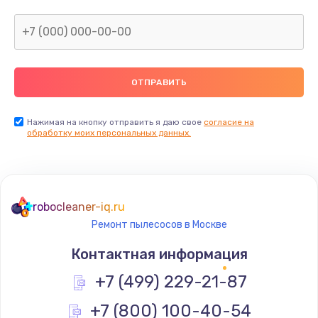
Заказать
Ремонт заварного блока
от 590 руб.
Заказать
Ремонт двигателя кофемолки
Нажимая на кнопку отправить я даю свое
согласие на
обработку моих персональных данных.
от 580 руб.
Заказать
Ремонт микровыключателя кофемашины
robocleaner-iq.ru
от 580 руб.
Ремонт пылесосов в Москве
Заказать
Контактная информация
Замена термостата
+7 (499) 229-21-87
от 570 руб.
+7 (800) 100-40-54