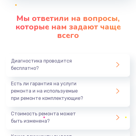
Заказать
Мы ответили на вопросы,
Очистка кофемашины от накипи
которые нам задают чаще
от 400 руб.
всего
Заказать
Декальцинация
Диагностика проводится
от 400 руб.
бесплатно?
Заказать
Есть ли гарантия на услуги
Замена сальника заварного блока
ремонта и на используемые
от 330 руб.
при ремонте комплектующие?
Заказать
Стоимость ремонта может
быть изменена?
Замена трубок кофемашины
от 300 руб.