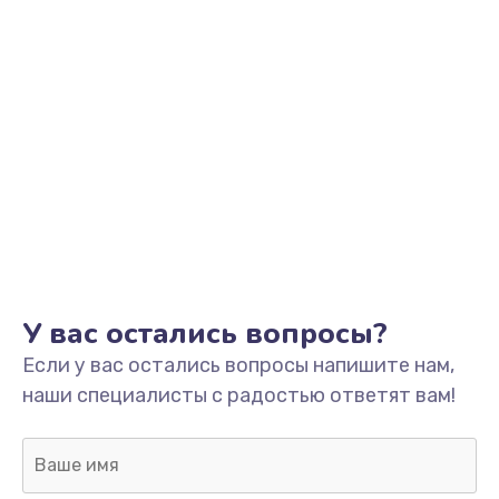
Заказать
Ремонт мультиклапана
от 600 руб.
Заказать
Замена ТЭНа
от 590 руб.
Заказать
Чистка с разбором кофемашины
У вас остались вопросы?
от 590 руб.
Если у вас остались вопросы напишите нам,
Заказать
наши специалисты с радостью ответят вам!
Ремонт капучинатора
от 590 руб.