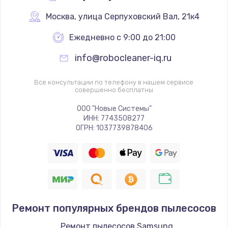
Заказать
Москва
,
 улица Серпуховский Вал, 21к4
Комплексная профилактика
Ежедневно с 9:00 до 21:00
от 560 руб.
info@robocleaner-iq.ru
Заказать
Все консультации по телефону в нашем сервисе
Чистка от кофейных масел
совершенно бесплатны
от 560 руб.
ООО "Новые Системы"
Заказать
ИНН: 7743508277
ОГРН: 1037739878406
Замена прокладок, хомутов, скобок и колец
от 280 руб.
Заказать
Ремонт популярных брендов пылесосов
Ремонт пылесосов Samsung