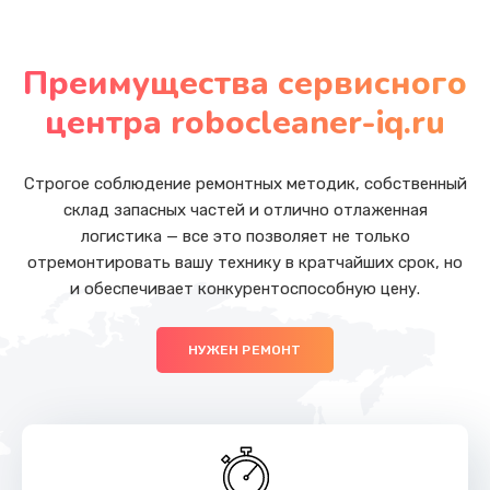
Ремонт капучинатора
от 600 руб.
Преимущества сервисного
Заказать
центра robocleaner-iq.ru
Ремонт заварного блока
от 600 руб.
Строгое соблюдение ремонтных методик, собственный
склад запасных частей и отлично отлаженная
Заказать
логистика — все это позволяет не только
отремонтировать вашу технику в кратчайших срок, но
Замена датчика воды
и обеспечивает конкурентоспособную цену.
от 600 руб.
Заказать
НУЖЕН РЕМОНТ
Ремонт электромагнитного клапана
от 620 руб.
Заказать