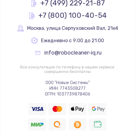
Замена жерновов
+7 (499) 229-21-87
от 550 руб.
+7 (800) 100-40-54
Заказать
Москва
,
 улица Серпуховский Вал, 21к4
Комплексная профилактика
Ежедневно с 9:00 до 21:00
от 570 руб.
info@robocleaner-iq.ru
Заказать
Все консультации по телефону в нашем сервисе
Замена двигателя
совершенно бесплатны
от 1100 руб.
ООО "Новые Системы"
Заказать
ИНН: 7743508277
ОГРН: 1037739878406