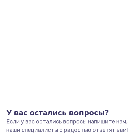
Замена щёток электродвигателя
от 490 руб.
Заказать
Замена двигателя кофемолки
от 500 руб.
Заказать
Замена пароблока
от 520 руб.
Заказать
Ремонт кофемолки
У вас остались вопросы?
от 520 руб.
Если у вас остались вопросы напишите нам,
Заказать
наши специалисты с радостью ответят вам!