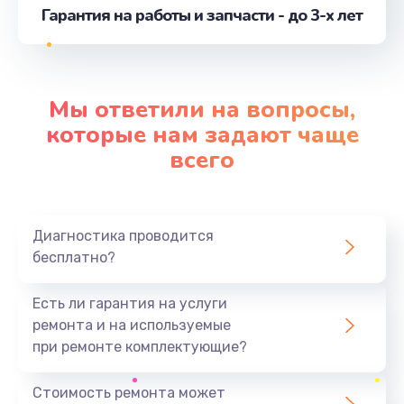
Гарантия на работы и запчасти - до 3-х лет
Ремонт ЦЗУ
от 980 руб.
Заказать
Мы ответили на вопросы,
Замена термодатчика
которые нам задают чаще
от 580 руб.
всего
Заказать
Замена бойлера
Диагностика проводится
от 570 руб.
бесплатно?
Заказать
Есть ли гарантия на услуги
Замена датчиков
ремонта и на используемые
от 290 руб.
при ремонте комплектующие?
Заказать
Стоимость ремонта может