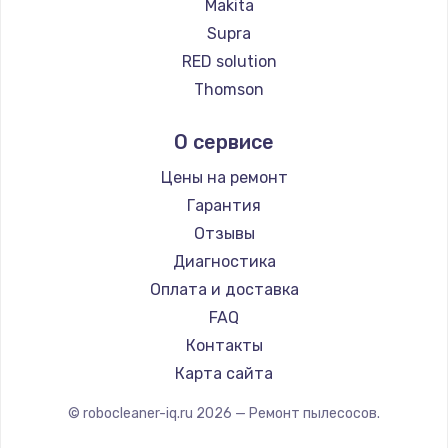
Ремонт пылесосов Eigen
Makita
Ремонт пылесосов Honor
Supra
Ремонт пылесосов Qyron
RED solution
Ремонт пылесосов Doffler
Thomson
Ремонт пылесосов Hisense
Miele
О сервисе
Ремонт пылесосов Bosch
lydsto
Ремонт пылесосов Elitech
Atvel
Цены на ремонт
Ремонт пылесосов STIHL
Tineco
Гарантия
Ремонт пылесосов Kirby
Tuvio
Отзывы
Clever clean
Диагностика
DEXP
Оплата и доставка
Haier
FAQ
Pioneer
Контакты
Electrolux
Карта сайта
Grundig
© robocleaner-iq.ru
2026
— Ремонт пылесосов.
BBK