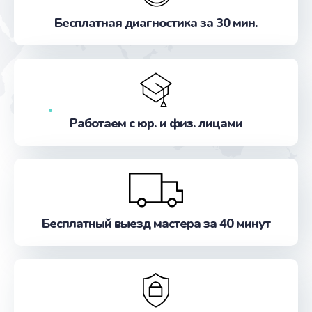
Замена бака воды
Бесплатная диагностика за 30 мин.
от 700 руб.
Заказать
Замена клапана пара
от 720 руб.
Работаем с юр. и физ. лицами
Заказать
Замена фильтра
от 780 руб.
Заказать
Бесплатный выезд мастера за 40 минут
Ремонт системной платы
от 850 руб.
Заказать