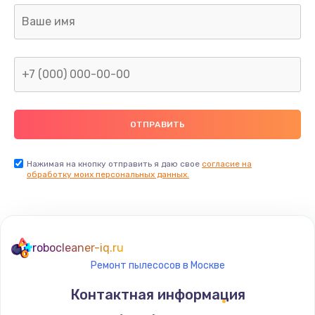
Ремонт насоса
от 530 руб.
Заказать
Замена модуля управления
от 540 руб.
Заказать
Чистка системы подачи кофе
Нажимая на кнопку отправить я даю свое
согласие на
обработку моих персональных данных.
от 550 руб.
Заказать
Чистка от кофейных масел
robocleaner-iq.ru
от 550 руб.
Ремонт пылесосов в Москве
Заказать
Контактная информация