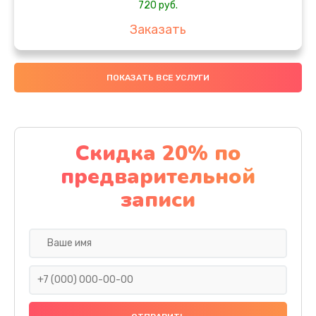
720 руб.
Заказать
Замена бака воды
ПОКАЗАТЬ ВСЕ УСЛУГИ
700 руб.
Заказать
Чистка с разбором кофемашины
Скидка 20% по
600 руб.
предварительной
Заказать
записи
Замена клапана дренажа
590 руб.
Заказать
Ремонт капучинатора