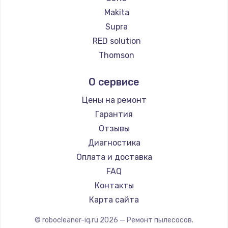
Ремонт пылесосов Honor
Makita
Ремонт пылесосов Qyron
Supra
Ремонт пылесосов Doffler
RED solution
Ремонт пылесосов Hisense
Thomson
Ремонт пылесосов Bosch
Miele
О сервисе
Ремонт пылесосов Elitech
lydsto
Ремонт пылесосов STIHL
Atvel
Цены на ремонт
Ремонт пылесосов Kirby
Tineco
Гарантия
Tuvio
Отзывы
DEXP
Диагностика
Haier
Оплата и доставка
Pioneer
FAQ
Electrolux
Контакты
Grundig
Карта сайта
BBK
© robocleaner-iq.ru
2026
— Ремонт пылесосов.
Scarlett