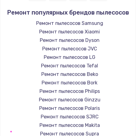
Заказать
Ремонт популярных брендов пылесосов
Замена модуля управления
Ремонт пылесосов Samsung
540 руб.
Ремонт пылесосов Xiaomi
Заказать
Ремонт пылесосов Dyson
Ремонт пылесосов JVC
Ремонт системной платы
Ремонт пылесосов LG
850 руб.
Ремонт пылесосов Tefal
Заказать
Ремонт пылесосов Beko
Ремонт пылесосов Bork
Чистка от кофейных масел
Ремонт пылесосов Philips
550 руб.
Ремонт пылесосов Ginzzu
Заказать
Ремонт пылесосов Polaris
Ремонт пылесосов SJRC
Замена жерновов
Ремонт пылесосов Makita
550 руб.
Ремонт пылесосов Supra