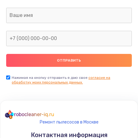
Заказать
Замена термодатчика
580 руб.
Заказать
Замена прокладок
290 руб.
Заказать
Нажимая на кнопку отправить я даю свое
согласие на
обработку моих персональных данных.
Ремонт кофемолки
520 руб.
Заказать
robocleaner-iq.ru
Ремонт пылесосов в Москве
Ремонт гидросистемы
Контактная информация
590 руб.