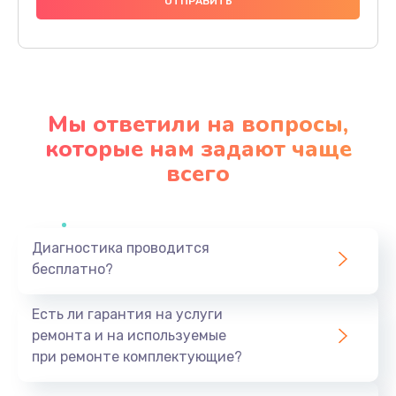
600 руб.
Заказать
Ремонт мультиклапана
590 руб.
Мы ответили на вопросы,
Заказать
которые нам задают чаще
всего
Комплексная профилактика
570 руб.
Заказать
Диагностика проводится
бесплатно?
Ремонт электромагнитного клапана
620 руб.
Есть ли гарантия на услуги
Заказать
ремонта и на используемые
при ремонте комплектующие?
Замена щёток электродвигателя
490 руб.