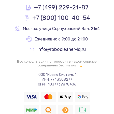
Заказать
+7 (499) 229-21-87
+7 (800) 100-40-54
Замена трубок
300 руб.
Москва
,
 улица Серпуховский Вал, 21к4
Заказать
Ежедневно с 9:00 до 21:00
Замена двигателя
info@robocleaner-iq.ru
1100 руб.
Заказать
Все консультации по телефону в нашем сервисе
совершенно бесплатны
Замена фильтра
ООО "Новые Системы"
ИНН: 7743508277
780 руб.
ОГРН: 1037739878406
Заказать
Замена ТЭНа
600 руб.