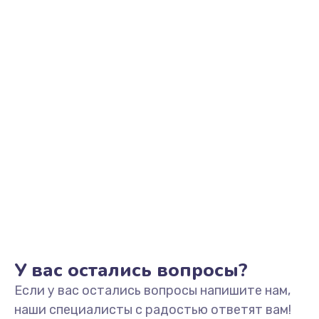
Заказать
Чистка системы подачи кофе
550 руб.
Заказать
Замена датчика воды
600 руб.
Заказать
Замена пароблока
520 руб.
Заказать
У вас остались вопросы?
Если у вас остались вопросы напишите нам,
Декальцинация
наши специалисты с радостью ответят вам!
430 руб.