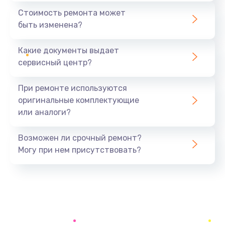
490 руб.
Стоимость ремонта может
быть изменена?
Заказать
Какие документы выдает
Чистка дренажа
сервисный центр?
400 руб.
Заказать
При ремонте используются
оригинальные комплектующие
Ремонт заварного блока
или аналоги?
600 руб.
Заказать
Возможен ли срочный ремонт?
Могу при нем присутствовать?
Замена двигателя кофемолки
500 руб.
Заказать
Замена хомутов, скобок и колец