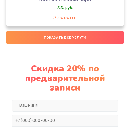
720 руб.
Заказать
Замена бака воды
ПОКАЗАТЬ ВСЕ УСЛУГИ
700 руб.
Заказать
Чистка с разбором кофемашины
Скидка 20% по
600 руб.
предварительной
Заказать
записи
Замена клапана дренажа
590 руб.
Заказать
Ремонт капучинатора