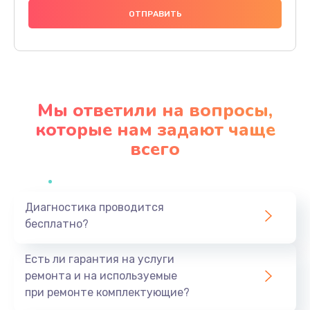
600 руб.
Заказать
Ремонт мультиклапана
590 руб.
Мы ответили на вопросы,
Заказать
которые нам задают чаще
всего
Комплексная профилактика
570 руб.
Заказать
Диагностика проводится
бесплатно?
Ремонт электромагнитного клапана
620 руб.
Есть ли гарантия на услуги
Заказать
ремонта и на используемые
при ремонте комплектующие?
Замена щёток электродвигателя