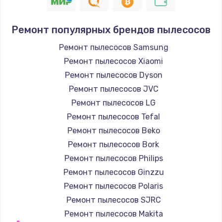
600 руб.
Заказать
Ремонт популярных брендов пылесосов
Замена модуля управления
Ремонт пылесосов Samsung
540 руб.
Ремонт пылесосов Xiaomi
Заказать
Ремонт пылесосов Dyson
Ремонт пылесосов JVC
Ремонт системной платы
Ремонт пылесосов LG
850 руб.
Ремонт пылесосов Tefal
Заказать
Ремонт пылесосов Beko
Ремонт пылесосов Bork
Чистка от кофейных масел
Ремонт пылесосов Philips
550 руб.
Ремонт пылесосов Ginzzu
Заказать
Ремонт пылесосов Polaris
Ремонт пылесосов SJRC
Замена жерновов
Ремонт пылесосов Makita
550 руб.