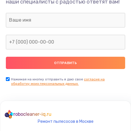
наши специалисты с радостью ответят вам!
430 руб.
Заказать
Замена термодатчика
580 руб.
Заказать
Замена прокладок
290 руб.
Заказать
Нажимая на кнопку отправить я даю свое
согласие на
обработку моих персональных данных.
Ремонт кофемолки
520 руб.
Заказать
robocleaner-iq.ru
Ремонт пылесосов в Москве
Ремонт гидросистемы