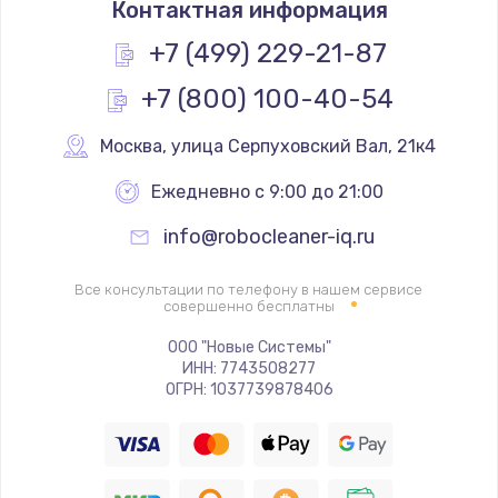
Контактная информация
590 руб.
Заказать
+7 (499) 229-21-87
+7 (800) 100-40-54
Замена трубок
300 руб.
Москва
,
 улица Серпуховский Вал, 21к4
Заказать
Ежедневно с 9:00 до 21:00
Замена двигателя
info@robocleaner-iq.ru
1100 руб.
Заказать
Все консультации по телефону в нашем сервисе
совершенно бесплатны
Замена фильтра
ООО "Новые Системы"
ИНН: 7743508277
780 руб.
ОГРН: 1037739878406
Заказать
Замена ТЭНа