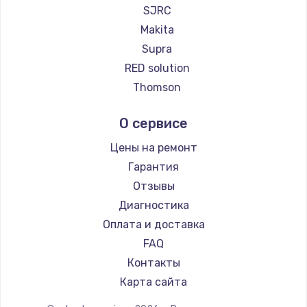
Ремонт пылесосов Kyvol
SJRC
Ремонт пылесосов Eigen
Makita
Ремонт пылесосов Honor
Supra
Ремонт пылесосов Qyron
RED solution
Ремонт пылесосов Doffler
Thomson
Ремонт пылесосов Hisense
Miele
О сервисе
Ремонт пылесосов Bosch
lydsto
Ремонт пылесосов Elitech
Atvel
Цены на ремонт
Ремонт пылесосов STIHL
Tineco
Гарантия
Ремонт пылесосов Kirby
Tuvio
Отзывы
Clever clean
Диагностика
DEXP
Оплата и доставка
Haier
FAQ
Pioneer
Контакты
Electrolux
Карта сайта
Grundig