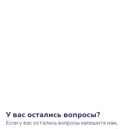
290 руб.
Заказать
Чистка системы подачи кофе
550 руб.
Заказать
Замена датчика воды
600 руб.
Заказать
Замена пароблока
520 руб.
Заказать
У вас остались вопросы?
Если у вас остались вопросы напишите нам,
Декальцинация