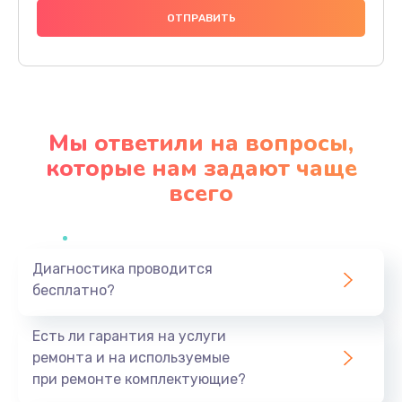
Замена кнопок управления
500 руб.
Заказать
Ремонт нагревательного элемента
Мы ответили на вопросы,
800 руб.
которые нам задают чаще
Заказать
всего
Замена пружин
700 руб.
Заказать
Диагностика проводится
бесплатно?
Замена термопредохранителя
Есть ли гарантия на услуги
600 руб.
ремонта и на используемые
Заказать
при ремонте комплектующие?