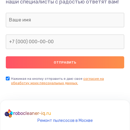
Ремонт платы преобразователя
наши специалисты с радостью ответят вам!
700 руб.
Заказать
Замена платы управления
900 руб.
Заказать
Замена контроллера питания
1000 руб.
Нажимая на кнопку отправить я даю свое
согласие на
Заказать
обработку моих персональных данных.
Профилактическая чистка
590 руб.
robocleaner-iq.ru
Заказать
Ремонт пылесосов в Москве
Замена фильтров