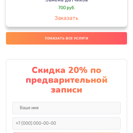
700 руб.
Заказать
Ремонт двигателя
ПОКАЗАТЬ ВСЕ УСЛУГИ
950 руб.
Заказать
Восстановление после попадания влаги
Скидка 20% по
1200 руб.
предварительной
Заказать
записи
Корпусный ремонт (замена резинок, креплений,
кнопок)
1500 руб.
Заказать