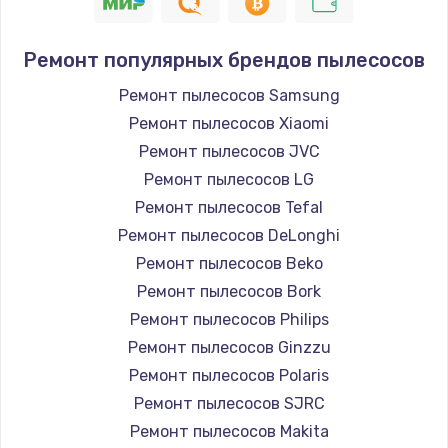
Ремонт электродвигателя
1500 руб.
Ремонт популярных брендов пылесосов
Заказать
Ремонт пылесосов Samsung
Ремонт пылесосов Xiaomi
Ремонт блока управления
Ремонт пылесосов JVC
800 руб.
Ремонт пылесосов LG
Заказать
Ремонт пылесосов Tefal
Замена нагревательного элемента
Ремонт пылесосов DeLonghi
1100 руб.
Ремонт пылесосов Beko
Ремонт пылесосов Bork
Заказать
Ремонт пылесосов Philips
Замена мотора
Ремонт пылесосов Ginzzu
700 руб.
Ремонт пылесосов Polaris
Ремонт пылесосов SJRC
Заказать
Ремонт пылесосов Makita