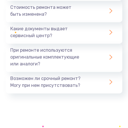
Ремонт проводки
Стоимость ремонта может
600 руб.
быть изменена?
Заказать
Какие документы выдает
Ремонт платы управления (восстановление)
сервисный центр?
1200 руб.
При ремонте используются
Заказать
оригинальные комплектующие
или аналоги?
Замена ультразвуковой головки
1100 руб.
Возможен ли срочный ремонт?
Заказать
Могу при нем присутствовать?
Чистка системы от накипи
900 руб.
Заказать