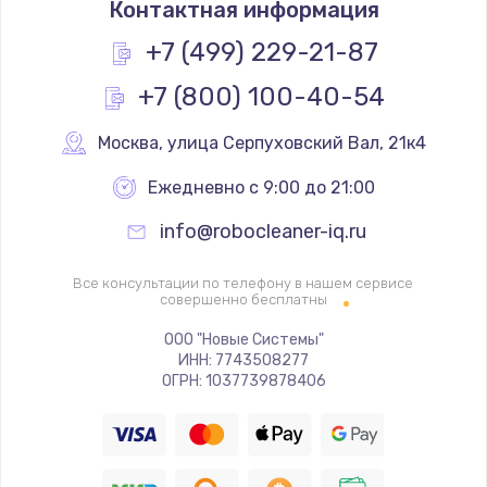
Контактная информация
1200 руб.
+7 (499) 229-21-87
Заказать
+7 (800) 100-40-54
Регулировка сенсора
Москва
,
 улица Серпуховский Вал, 21к4
600 руб.
Заказать
Ежедневно с 9:00 до 21:00
info@robocleaner-iq.ru
Ремонт системы подачи воды
500 руб.
Все консультации по телефону в нашем сервисе
совершенно бесплатны
Заказать
ООО "Новые Системы"
Замена механизма сматывания электрического
ИНН: 7743508277
шнура
ОГРН: 1037739878406
700 руб.
Заказать