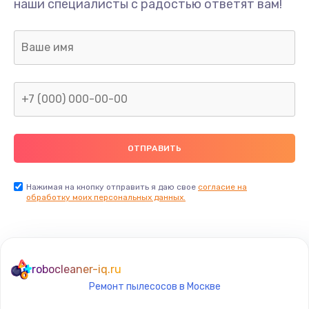
Ремонт платы преобразователя
наши специалисты с радостью ответят вам!
700 руб.
Заказать
Замена платы управления
900 руб.
Заказать
Замена контроллера питания
1000 руб.
Нажимая на кнопку отправить я даю свое
согласие на
Заказать
обработку моих персональных данных.
Профилактическая чистка
590 руб.
robocleaner-iq.ru
Заказать
Ремонт пылесосов в Москве
Замена фильтров