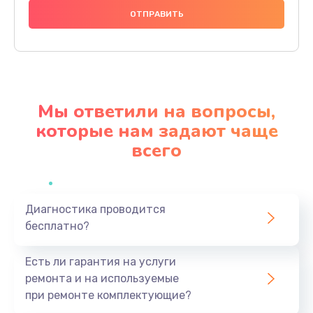
Замена кнопок управления
500 руб.
Заказать
Ремонт нагревательного элемента
Мы ответили на вопросы,
800 руб.
которые нам задают чаще
Заказать
всего
Замена пружин
700 руб.
Заказать
Диагностика проводится
бесплатно?
Замена термопредохранителя
Есть ли гарантия на услуги
600 руб.
ремонта и на используемые
Заказать
при ремонте комплектующие?