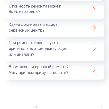
Ремонт проводки
Стоимость ремонта может
600 руб.
быть изменена?
Заказать
Какие документы выдает
Ремонт платы управления (восстановление)
сервисный центр?
1200 руб.
При ремонте используются
Заказать
оригинальные комплектующие
или аналоги?
Замена ультразвуковой головки
1100 руб.
Возможен ли срочный ремонт?
Заказать
Могу при нем присутствовать?
Чистка системы от накипи
900 руб.
Заказать