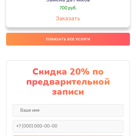
700 руб.
Заказать
Ремонт двигателя
ПОКАЗАТЬ ВСЕ УСЛУГИ
950 руб.
Заказать
Восстановление после попадания влаги
Скидка 20% по
1200 руб.
предварительной
Заказать
записи
Корпусный ремонт (замена резинок, креплений,
кнопок)
1500 руб.
Заказать