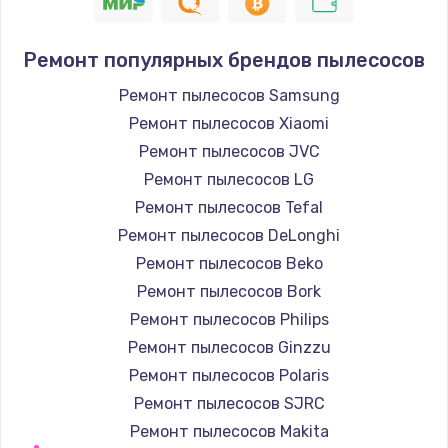
Ремонт электродвигателя
1500 руб.
Ремонт популярных брендов пылесосов
Заказать
Ремонт пылесосов Samsung
Ремонт пылесосов Xiaomi
Ремонт блока управления
Ремонт пылесосов JVC
800 руб.
Ремонт пылесосов LG
Заказать
Ремонт пылесосов Tefal
Замена нагревательного элемента
Ремонт пылесосов DeLonghi
1100 руб.
Ремонт пылесосов Beko
Ремонт пылесосов Bork
Заказать
Ремонт пылесосов Philips
Замена мотора
Ремонт пылесосов Ginzzu
700 руб.
Ремонт пылесосов Polaris
Ремонт пылесосов SJRC
Заказать
Ремонт пылесосов Makita