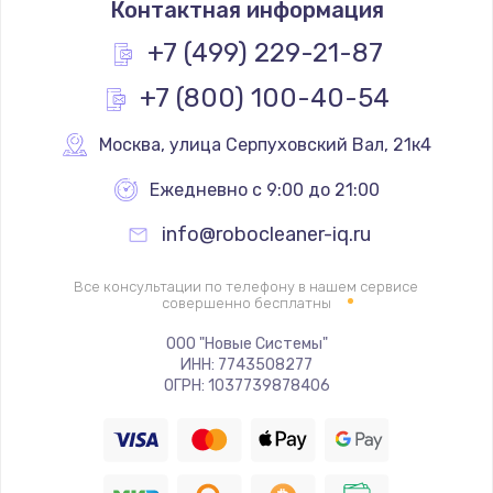
Контактная информация
1200 руб.
+7 (499) 229-21-87
Заказать
+7 (800) 100-40-54
Регулировка сенсора
Москва
,
 улица Серпуховский Вал, 21к4
600 руб.
Заказать
Ежедневно с 9:00 до 21:00
info@robocleaner-iq.ru
Ремонт системы подачи воды
500 руб.
Все консультации по телефону в нашем сервисе
совершенно бесплатны
Заказать
ООО "Новые Системы"
Замена механизма сматывания электрического
ИНН: 7743508277
шнура
ОГРН: 1037739878406
700 руб.
Заказать