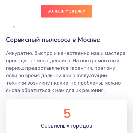
1000 руб.
БОЛЬШЕ МОДЕЛЕЙ
Заказать
Профилактическая чистка
590 руб.
Сервисный пылесоса в Москве
Заказать
Аккуратно, быстро и качественно наши мастера
проведут ремонт девайса. На постремонтный
Замена фильтров
период предоставляется гарантия, поэтому
1200 руб.
если во время дальнейшей эксплуатации
Заказать
техники возникнут какие-то проблемы, можно
снова обратиться к нам для их решения.
Регулировка сенсора
600 руб.
5
Заказать
Сервисных
городов
Ремонт системы подачи воды