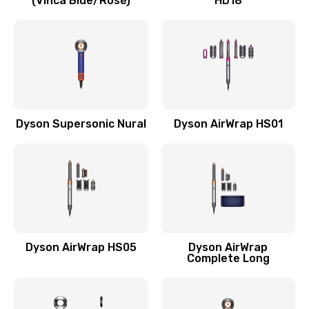
(Vinca Blue/Rosé)
HD18
Замена термопредохранителя
600 руб.
Заказать
Ремонт проводки
Dyson Supersonic Nural
Dyson AirWrap HS01
600 руб.
Заказать
Ремонт платы управления (восстановление)
1200 руб.
Заказать
Dyson AirWrap HS05
Dyson AirWrap
Complete Long
Замена ультразвуковой головки
1100 руб.