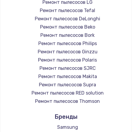
Ремонт пылесосов LG
Замена двигателя
Ремонт пылесосов Tefal
950 руб.
Ремонт пылесосов DeLonghi
Ремонт пылесосов Beko
Заказать
Ремонт пылесосов Bork
Замена шлангов
Ремонт пылесосов Philips
500 руб.
Ремонт пылесосов Ginzzu
Ремонт пылесосов Polaris
Заказать
Ремонт пылесосов SJRC
Отключается
Ремонт пылесосов Makita
Ремонт пылесосов Supra
350 руб.
Ремонт пылесосов RED solution
Заказать
Ремонт пылесосов Thomson
Ремонт пылесосов Miele
Перегревается
Бренды
Ремонт пылесосов lydsto
700 руб.
Ремонт пылесосов Atvel
Samsung
Заказать