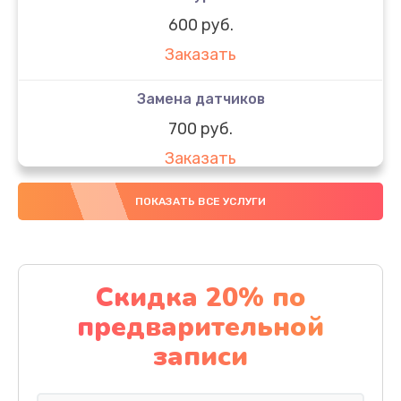
600 руб.
Заказать
Замена датчиков
700 руб.
Заказать
Ремонт двигателя
ПОКАЗАТЬ ВСЕ УСЛУГИ
950 руб.
Заказать
Скидка 20% по
Восстановление после попадания влаги
предварительной
1200 руб.
записи
Заказать