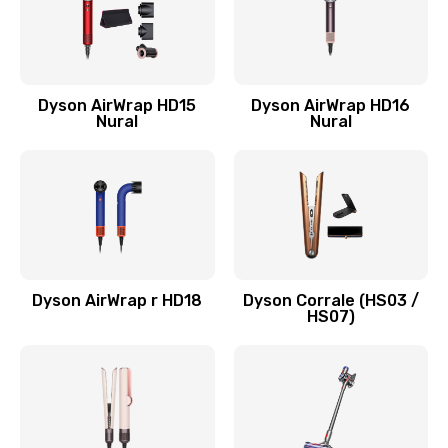
Заказать
Чистка системы от накипи
900 руб.
Dyson AirWrap HD15
Dyson AirWrap HD16
Nural
Nural
Заказать
Замена датчика приближения
700 руб.
Заказать
Ремонт озонатора воздуха
Dyson AirWrap r HD18
Dyson Corrale (HS03 /
HS07)
1200 руб.
Заказать
Замена бака для воды
1000 руб.