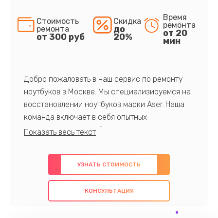
Время
Стоимость
Скидка
ремонта
до
ремонта
от 20
от 300 руб
20%
мин
Добро пожаловать в наш сервис по ремонту
ноутбуков в Москве. Мы специализируемся на
восстановлении ноутбуков марки Aser. Наша
команда включает в себя опытных
профессионалов с обширными знаниями и
многолетним опытом в данной области. Мы
предлагаем быстрый и качественный ремонт с
УЗНАТЬ СТОИМОСТЬ
использованием оригинальных компонентов, а
также гарантируем качество всех
КОНСУЛЬТАЦИЯ
проведенных работ. Наша цель - предоставить
клиентам надежное и профессиональное