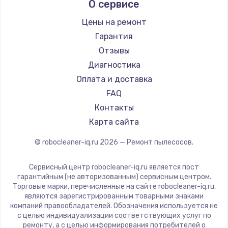
О сервисе
Ремонт пылесосов Bosch
Заказать
lydsto
Ремонт пылесосов Elitech
Atvel
Цены на ремонт
Другая неисправность
Ремонт пылесосов STIHL
Tineco
Гарантия
300 руб.
Ремонт пылесосов Kirby
Tuvio
Отзывы
Clever clean
Заказать
Диагностика
DEXP
Оплата и доставка
Профилактические работы
Haier
FAQ
500 руб.
Pioneer
Контакты
Electrolux
Карта сайта
Заказать
Grundig
© robocleaner-iq.ru
2026
— Ремонт пылесосов.
Не работают кнопки
BBK
Scarlett
700 руб.
Сервисный центр robocleaner-iq.ru является пост
Kyvol
гарантийным (не авторизованным) сервисным центром.
Заказать
Торговые марки, перечисленные на сайте robocleaner-iq.ru,
Eigen
являются зарегистрированным товарными знаками
Honor
компаний правообладателей. Обозначения используется не
Ремонт или замена корпусных частей
с целью индивидуализации соответствующих услуг по
Qyron
400 руб.
ремонту, а с целью информирования потребителей о