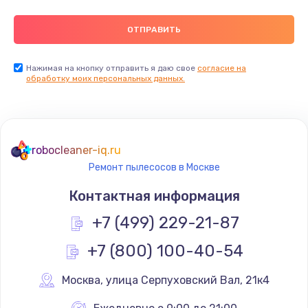
600 руб.
Заказать
Нажимая на кнопку отправить я даю свое
согласие на
Замена выключателей
обработку моих персональных данных.
600 руб.
Заказать
robocleaner-iq.ru
Ремонт испарителя
Ремонт пылесосов в Москве
1200 руб.
Контактная информация
Заказать
+7 (499) 229-21-87
Декальцинация
+7 (800) 100-40-54
900 руб.
Москва
,
 улица Серпуховский Вал, 21к4
Заказать