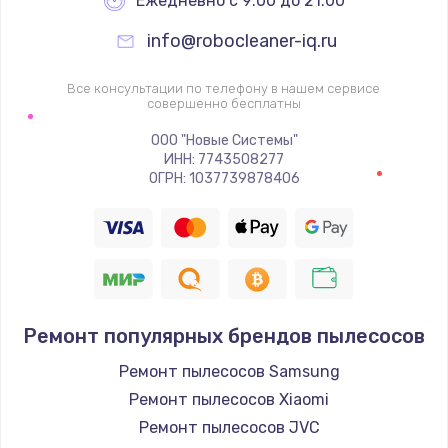
Ежедневно с 9:00 до 21:00
Ремонт/замена насадок
info@robocleaner-iq.ru
500 руб.
Заказать
Все консультации по телефону в нашем сервисе
совершенно бесплатны
Ремонт/замена вентилятора
ООО "Новые Системы"
650 руб.
ИНН: 7743508277
ОГРН: 1037739878406
Заказать
Не греет
800 руб.
Заказать
Ремонт популярных брендов пылесосов
Не включается
Ремонт пылесосов Samsung
900 руб.
Ремонт пылесосов Xiaomi
Заказать
Ремонт пылесосов JVC