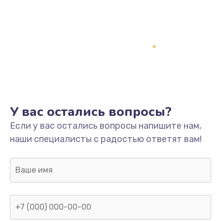
Заказать
Чистка узлов
360 руб.
Заказать
Ремонт/замена термопредохранителя
У вас остались вопросы?
480 руб.
Если у вас остались вопросы напишите нам,
Заказать
наши специалисты с радостью ответят вам!
Ремонт/замена спирали (нагревательный
элемент)
480 руб.
Заказать
Ремонт/замена платы