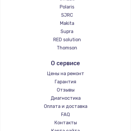
Ремонт пылесосов Kyvol
Polaris
Ремонт пылесосов Eigen
SJRC
Ремонт пылесосов Honor
Makita
Ремонт пылесосов Qyron
Supra
Ремонт пылесосов Doffler
RED solution
Ремонт пылесосов Hisense
Thomson
Ремонт пылесосов Bosch
Miele
О сервисе
Ремонт пылесосов Elitech
lydsto
Ремонт пылесосов STIHL
Atvel
Цены на ремонт
Ремонт пылесосов Kirby
Tineco
Гарантия
Tuvio
Отзывы
DEXP
Диагностика
Haier
Оплата и доставка
Pioneer
FAQ
Electrolux
Контакты
Grundig
Карта сайта