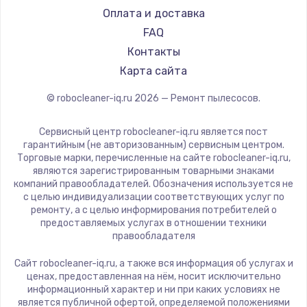
Haier
Оплата и доставка
1600 руб.
Pioneer
FAQ
Заказать
Electrolux
Контакты
Grundig
Карта сайта
Ремонт разъема питания
BBK
880 руб.
© robocleaner-iq.ru
2026
— Ремонт пылесосов.
Scarlett
Заказать
Kyvol
Сервисный центр robocleaner-iq.ru является пост
Eigen
гарантийным (не авторизованным) сервисным центром.
Замена видеочипа
Торговые марки, перечисленные на сайте robocleaner-iq.ru,
Honor
являются зарегистрированным товарными знаками
2745 руб.
Qyron
компаний правообладателей. Обозначения используется не
с целью индивидуализации соответствующих услуг по
Заказать
Doffler
ремонту, а с целью информирования потребителей о
Hisense
предоставляемых услугах в отношении техники
Замена северного моста
правообладателя
Bosch
2600 руб.
Elitech
Сайт robocleaner-iq.ru, а также вся информация об услугах и
ценах, предоставленная на нём, носит исключительно
Заказать
STIHL
информационный характер и ни при каких условиях не
Kirby
является публичной офертой, определяемой положениями