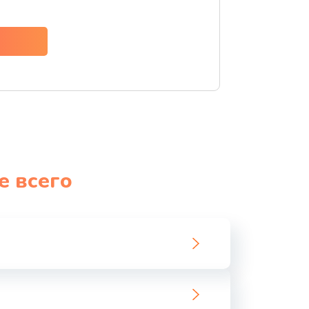
ать
ать
ать
ать
е всего
ать
ать
ать