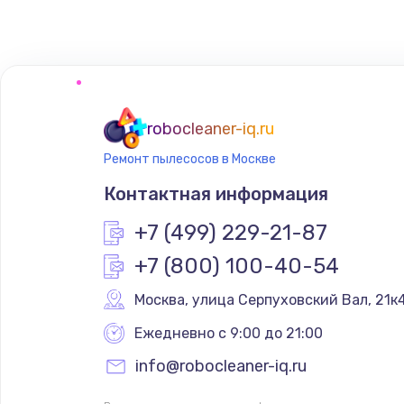
Замена кнопки
Настройка
Очень тихо играет
robocleaner-iq.ru
Ремонт пылесосов в Москве
Не заряжается
Контактная информация
Замена кнопок
+7 (499) 229-21-87
+7 (800) 100-40-54
Восстановление после попадани
Москва
,
 улица Серпуховский Вал, 21к
Замена динамика
Ежедневно с 9:00 до 21:00
info@robocleaner-iq.ru
Замена корпуса