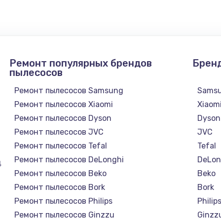
450 руб.
Заказ
600 руб.
Заказ
Ремонт популярных брендов
Брен
700 руб.
Заказ
пылесосов
Ремонт пылесосов Samsung
Sams
800 руб.
Заказ
Ремонт пылесосов Xiaomi
Xiaom
Ремонт пылесосов Dyson
Dyson
490 руб.
Заказ
Ремонт пылесосов JVC
JVC
Ремонт пылесосов Tefal
Tefal
я влаги
790 руб.
Заказ
Ремонт пылесосов DeLonghi
DeLon
4
Ремонт пылесосов Beko
Beko
550 руб.
Заказ
Ремонт пылесосов Bork
Bork
Ремонт пылесосов Philips
Philip
890 руб.
Заказ
Ремонт пылесосов Ginzzu
Ginzz