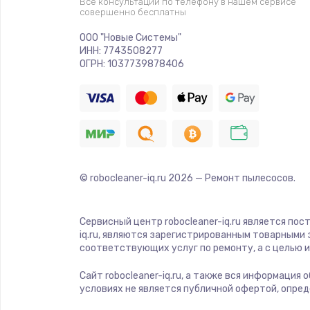
Все консультации по телефону в нашем сервисе
совершенно бесплатны
Замена аккумулятора
ООО "Новые Системы"
ИНН: 7743508277
Замена разъема
ОГРН: 1037739878406
Ремонт платы
Не включается
Нет звука
© robocleaner-iq.ru
2026
— Ремонт пылесосов.
Не видит флешку
Сервисный центр robocleaner-iq.ru является по
iq.ru, являются зарегистрированным товарными
соответствующих услуг по ремонту, а с целью
Не реагирует на кнопки
Сайт robocleaner-iq.ru, а также вся информация
условиях не является публичной офертой, опре
Не сопряжается с устройством