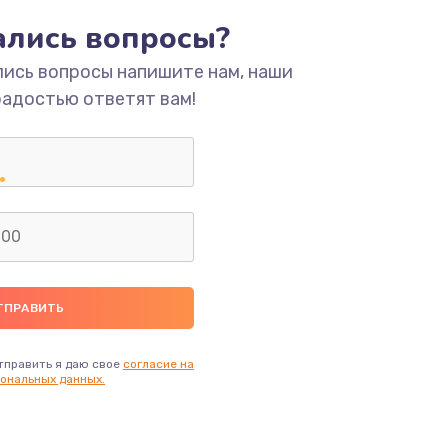
ать
тались вопросы?
ать
лись вопросы напишите нам, наши
радостью ответят вам!
ать
ать
ать
ать
ать
тправить я даю свое
согласие на
ональных данных.
ать