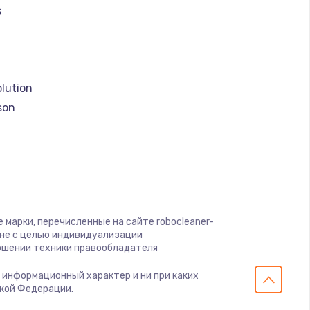
s
ать
a
ать
lution
ать
son
ать
ать
o
ать
 марки, перечисленные на сайте robocleaner-
 не с целью индивидуализации
ошении техники правообладателя
ать
er
о информационный характер и ни при каких
olux
ской Федерации.
ать
ig