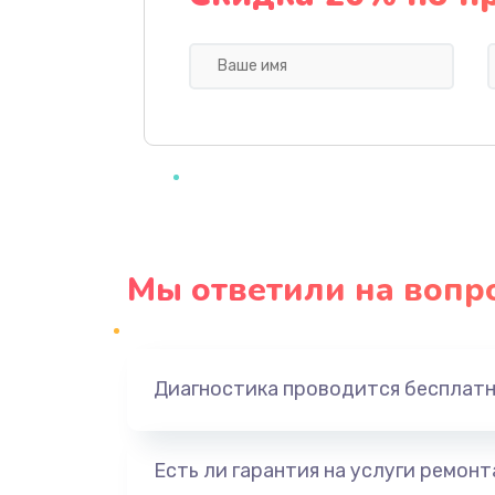
Ремонт / замена кнопок, клавиш,
индикаторов, разъемов
Замена уборочных щеток
Замена или ремонт блока питан
Замена батареи (аккумулятора)
Мы ответили на вопр
Замена, восстановление кнопок
Восстановление после заклини
Диагностика проводится бесплат
Восстановление после залития
Есть ли гарантия на услуги ремон