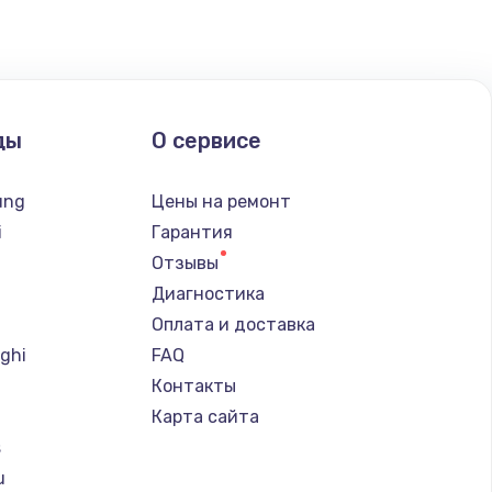
ать
ать
ды
О сервисе
ать
ung
Цены на ремонт
ать
i
Гарантия
Отзывы
ать
Диагностика
Оплата и доставка
ать
ghi
FAQ
Контакты
ать
Карта сайта
s
ать
u