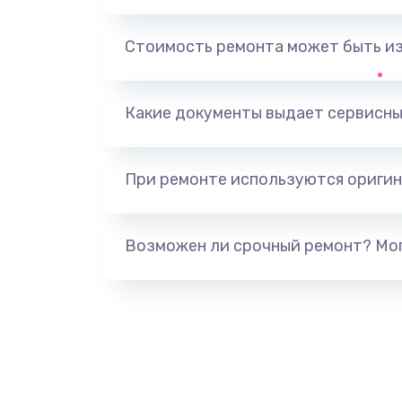
Замена фильтра
Стоимость ремонта может быть и
Ремонт корпуса
Полная профилактика вертикал
Какие документы выдает сервисны
пылесоса
При ремонте используются оригин
Пайка конденсаторов
Ремонт электронного блока упр
Возможен ли срочный ремонт? Мог
Ремонт или замена двигателя
Ремонт системной платы
Снятие системных ошибок/про