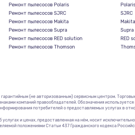
Ремонт пылесосов Polaris
Polari
890 руб.
Заказ
Ремонт пылесосов SJRC
SJRC
Ремонт пылесосов Makita
Makit
680 руб.
Заказ
Ремонт пылесосов Supra
Supra
Ремонт пылесосов RED solution
RED so
800 руб.
Заказ
Ремонт пылесосов Thomson
Thom
Ремонт пылесосов Miele
Miele
1400 руб.
Заказ
Ремонт пылесосов lydsto
lydsto
Ремонт пылесосов Atvel
Atvel
800 руб.
Заказ
Ремонт пылесосов Tineco
Tinec
Ремонт пылесосов Tuvio
Tuvio
400 руб.
Заказ
ст гарантийным (не авторизованным) сервисным центром. Торговые
Ремонт пылесосов DEXP
DEXP
 знаками компаний правообладателей. Обозначения используется
Ремонт пылесосов Haier
Haier
 информирования потребителей о предоставляемых услугах в отн
700 руб.
Заказ
Ремонт пылесосов Pioneer
Pione
 об услугах и ценах, предоставленная на нём, носит исключительн
Ремонт пылесосов Electrolux
Electr
деляемой положениями Статьи 437 Гражданского кодекса Россий
900 руб.
Заказ
Ремонт пылесосов Grundig
Grund