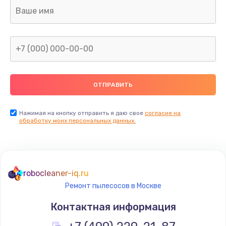
Заказать
Ремонт электронного блока управления
1900 руб.
Заказать
Ремонт или замена двигателя
2400 руб.
Нажимая на кнопку отправить я даю свое
согласие на
Заказать
обработку моих персональных данных.
Ремонт системной платы
1600 руб.
robocleaner-iq.ru
Заказать
Ремонт пылесосов в Москве
Снятие системных ошибок/программный ремонт
Контактная информация
1400 руб.