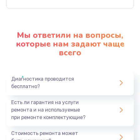
Заказать
Ремонт механики привода
1500 руб.
Мы ответили на вопросы,
Заказать
которые нам задают чаще
всего
Ремонт / замена кнопок, клавиш, индикаторов,
разъемов
1550 руб.
Заказать
Диагностика проводится
бесплатно?
Замена уборочных щеток
Есть ли гарантия на услуги
1400 руб.
ремонта и на используемые
Заказать
при ремонте комплектующие?
Замена или ремонт блока питания
Стоимость ремонта может
1400 руб.