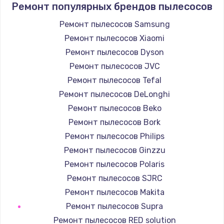
Заказать
Ремонт популярных брендов пылесосов
Ремонт пылесосов Samsung
Ремонт электроплаты
Ремонт пылесосов Xiaomi
1400 руб.
Ремонт пылесосов Dyson
Заказать
Ремонт пылесосов JVC
Ремонт пылесосов Tefal
Замена шнура
Ремонт пылесосов DeLonghi
600 руб.
Ремонт пылесосов Beko
Заказать
Ремонт пылесосов Bork
Ремонт пылесосов Philips
Замена датчика
Ремонт пылесосов Ginzzu
480 руб.
Ремонт пылесосов Polaris
Заказать
Ремонт пылесосов SJRC
Ремонт пылесосов Makita
Замена кнопки
Ремонт пылесосов Supra
450 руб.
Ремонт пылесосов RED solution