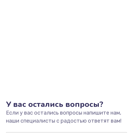
Заказать
Замена фильтра
1500 руб.
Заказать
Ремонт корпуса
1400 руб.
Заказать
Полная профилактика вертикального пылесоса
1400 руб.
У вас остались вопросы?
Заказать
Если у вас остались вопросы напишите нам,
Пайка конденсаторов
наши специалисты с радостью ответят вам!
1400 руб.