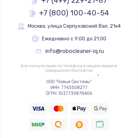
+7 (499) 229-21-87
Заказать
+7 (800) 100-40-54
Ремонт разъема SIM-карты
Москва
,
 улица Серпуховский Вал, 21к4
880 руб.
Заказать
Ежедневно с 9:00 до 21:00
info@robocleaner-iq.ru
Ремонт кнопки
650 руб.
Все консультации по телефону в нашем сервисе
совершенно бесплатны
Заказать
ООО "Новые Системы"
Модернизация
ИНН: 7743508277
ОГРН: 1037739878406
1830 руб.
Заказать
Устранение ошибок
2000 руб.