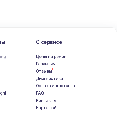
ать
ать
ды
О сервисе
ать
ung
Цены на ремонт
ать
i
Гарантия
Отзывы
ать
Диагностика
Оплата и доставка
ать
ghi
FAQ
Контакты
ать
Карта сайта
s