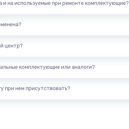
та и на используемые при ремонте комплектующие?
1500 руб.
Заказ
зменена?
1400 руб.
Заказ
ьного
й центр?
1400 руб.
Заказ
альные комплектующие или аналоги?
1400 руб.
Заказ
авления
1900 руб.
Заказ
у при нем присутствовать?
2400 руб.
Заказ
1600 руб.
Заказ