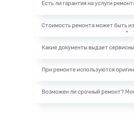
Есть ли гарантия на услуги ремон
Замена фильтра
Стоимость ремонта может быть и
Ремонт корпуса
Полная профилактика вертикал
Какие документы выдает сервисны
пылесоса
При ремонте используются оригин
Пайка конденсаторов
Ремонт электронного блока упр
Возможен ли срочный ремонт? Мог
Ремонт или замена двигателя
Ремонт системной платы