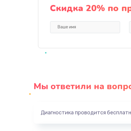
Ремонт механики привода
Скидка 20% по п
Ремонт / замена кнопок, клавиш,
индикаторов, разъемов
Замена уборочных щеток
Замена или ремонт блока питан
Замена батареи (аккумулятора)
Мы ответили на вопр
Замена, восстановление кнопок
Восстановление после заклини
Диагностика проводится бесплат
Восстановление после залития