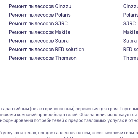
890 руб.
Заказ
Ремонт пылесосов Ginzzu
Ginzz
Ремонт пылесосов Polaris
Polari
890 руб.
Заказ
Ремонт пылесосов SJRC
SJRC
Ремонт пылесосов Makita
Makit
680 руб.
Заказ
Ремонт пылесосов Supra
Supra
Ремонт пылесосов RED solution
RED so
800 руб.
Заказ
Ремонт пылесосов Thomson
Thom
Ремонт пылесосов Miele
Miele
1400 руб.
Заказ
Ремонт пылесосов lydsto
lydsto
Ремонт пылесосов Atvel
Atvel
800 руб.
Заказ
Ремонт пылесосов Tineco
Tinec
Ремонт пылесосов Tuvio
Tuvio
400 руб.
Заказ
ст гарантийным (не авторизованным) сервисным центром. Торговые
Ремонт пылесосов Clever clean
Clever
 знаками компаний правообладателей. Обозначения используется
Ремонт пылесосов DEXP
DEXP
 информирования потребителей о предоставляемых услугах в отн
700 руб.
Заказ
Ремонт пылесосов Haier
Haier
 об услугах и ценах, предоставленная на нём, носит исключительн
Ремонт пылесосов Pioneer
Pione