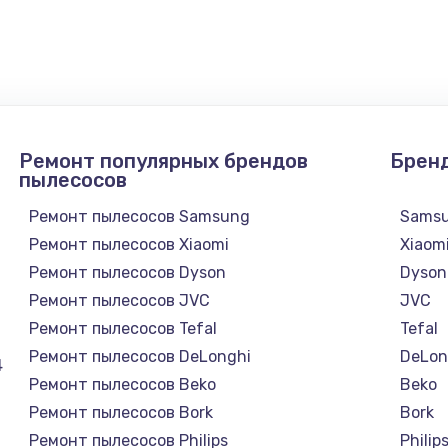
450 руб.
Заказ
600 руб.
Заказ
Ремонт популярных брендов
Брен
700 руб.
Заказ
пылесосов
Ремонт пылесосов Samsung
Sams
800 руб.
Заказ
Ремонт пылесосов Xiaomi
Xiaom
Ремонт пылесосов Dyson
Dyson
490 руб.
Заказ
Ремонт пылесосов JVC
JVC
Ремонт пылесосов Tefal
Tefal
я влаги
790 руб.
Заказ
Ремонт пылесосов DeLonghi
DeLon
4
Ремонт пылесосов Beko
Beko
550 руб.
Заказ
Ремонт пылесосов Bork
Bork
Ремонт пылесосов Philips
Philip