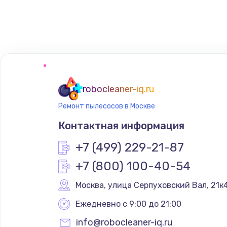
Замена кнопки
Настройка
Очень тихо играет
robocleaner-iq.ru
Ремонт пылесосов в Москве
Не заряжается
Контактная информация
Замена кнопок
+7 (499) 229-21-87
+7 (800) 100-40-54
Восстановление после попадани
Москва
,
 улица Серпуховский Вал, 21к
Замена динамика
Ежедневно с 9:00 до 21:00
info@robocleaner-iq.ru