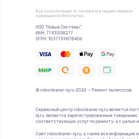
Замена корпуса
Все консультации по телефону в нашем сервисе
совершенно бесплатны
Замена аккумулятора
ООО "Новые Системы"
ИНН: 7743508277
Замена разъема
ОГРН: 1037739878406
Ремонт платы
Не включается
Нет звука
© robocleaner-iq.ru
2026
— Ремонт пылесосов.
Не видит флешку
Сервисный центр robocleaner-iq.ru является по
iq.ru, являются зарегистрированным товарными
соответствующих услуг по ремонту, а с целью
Не реагирует на кнопки
Сайт robocleaner-iq.ru, а также вся информация