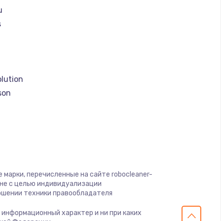
ать
u
s
ать
a
ать
lution
ать
son
ать
ать
o
ать
 марки, перечисленные на сайте robocleaner-
 clean
 не с целью индивидуализации
ошении техники правообладателя
ать
о информационный характер и ни при каких
er