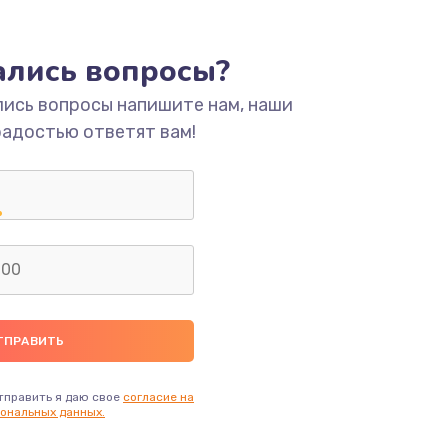
ать
тались вопросы?
ать
лись вопросы напишите нам, наши
радостью ответят вам!
ать
ать
ать
ать
ать
тправить я даю свое
согласие на
ональных данных.
ать