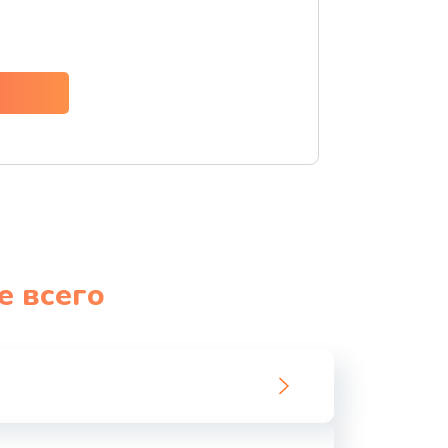
ать
ать
ать
ать
ать
е всего
ать
ать
ать