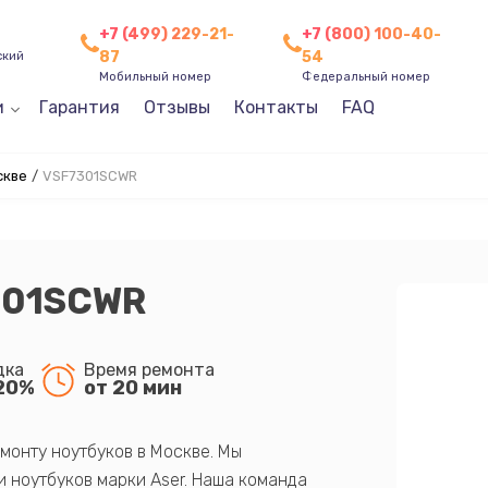
+7 (499) 229-21-
+7 (800) 100-40-
87
54
ский
Мобильный номер
Федеральный номер
и
Гарантия
Отзывы
Контакты
FAQ
скве
/
VSF7301SCWR
301SCWR
дка
Время ремонта
20%
от 20 мин
монту ноутбуков в Москве. Мы
 ноутбуков марки Aser. Наша команда