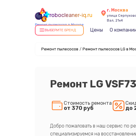
г. Москва
robocleaner-iq.ru
улица Серпухов
Вал, 21к4
Ремонт пылесосов в Москве
Цены
О компани
ВЫБЕРИТЕ БРЕНД
Ремонт пылесосов
/
Ремонт пылесосов LG в Мо
Ремонт LG VSF7
Стоимость ремонта
Ски
от 370 руб
до 
Добро пожаловать в наш сервис по ре
специализируемся на восстановлении