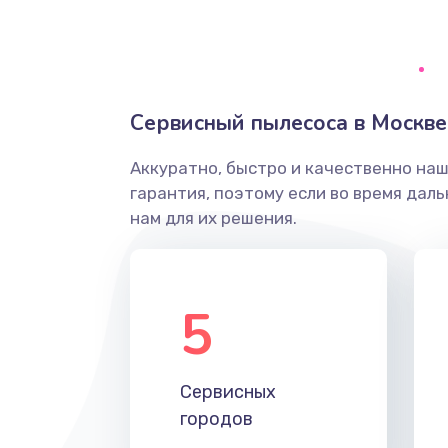
Ремонт системной платы
Снятие системных ошибок/про
Сервисный пылесоса в Москве
ремонт
Аккуратно, быстро и качественно на
Ремонт разъема SIM-карты
гарантия, поэтому если во время дал
нам для их решения.
Модернизация
Устранение ошибок
5
Ремонт после залития
Сервисных
Ремонт электроплаты
городов