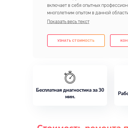
включает в себя опытных профессион
многолетним опытом в данной област
качественный ремонт с использовани
гарантируем качество всех проведенн
клиентам надежное и профессиональн
УЗНАТЬ СТОИМОСТЬ
КОН
потребности наилучшим образом. Не 
сейчас!
Бесплатная диагностика за 30
Рабо
мин.