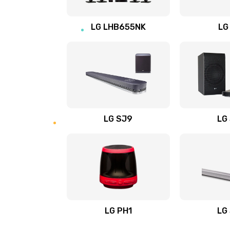
Восстановление после заклини
LG LHB655NK
LG
Восстановление после залития
Замена фильтра
Ремонт корпуса
LG SJ9
LG
Полная профилактика вертикал
пылесоса
Пайка конденсаторов
Ремонт электронного блока упр
LG PH1
LG
Ремонт или замена двигателя