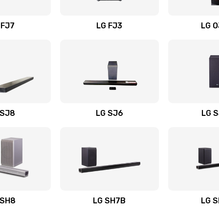
вания
50 мин
3 года
 FJ7
LG FJ3
LG 
40 мин
1 год
50 мин
1 год
50 мин
3 года
 SJ8
LG SJ6
LG 
ьного
60 мин
2 года
30 мин
2 года
авления
40 мин
3 года
 SH8
LG SH7B
LG 
50 мин
3 года