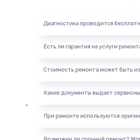
Замена динамика
Диагностика проводится бесплат
Замена корпуса
Замена аккумулятора
Есть ли гарантия на услуги ремон
Замена разъема
Стоимость ремонта может быть и
Ремонт платы
Какие документы выдает сервисны
Не включается
Нет звука
При ремонте используются оригин
Не видит флешку
Возможен ли срочный ремонт? Мог