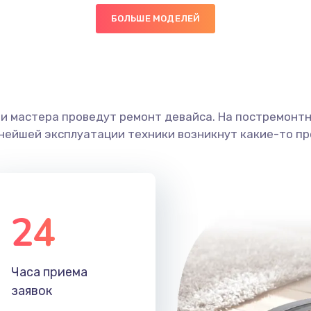
БОЛЬШЕ МОДЕЛЕЙ
20 мин
2 года
граммный
20 мин
3 года
ши мастера проведут ремонт девайса. На постремонт
20 мин
1 год
ьнейшей эксплуатации техники возникнут какие-то пр
60 мин
1 год
60 мин
3 года
24
40 мин
3 года
Часа приема
50 мин
1 год
заявок