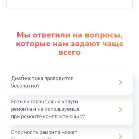
Заказать
Ремонт механики привода
1500 руб.
Мы ответили на вопросы,
Заказать
которые нам задают чаще
всего
Ремонт / замена кнопок, клавиш, индикаторов,
разъемов
1550 руб.
Заказать
Диагностика проводится
бесплатно?
Замена уборочных щеток
Есть ли гарантия на услуги
1400 руб.
ремонта и на используемые
Заказать
при ремонте комплектующие?
Замена или ремонт блока питания
Стоимость ремонта может
1400 руб.