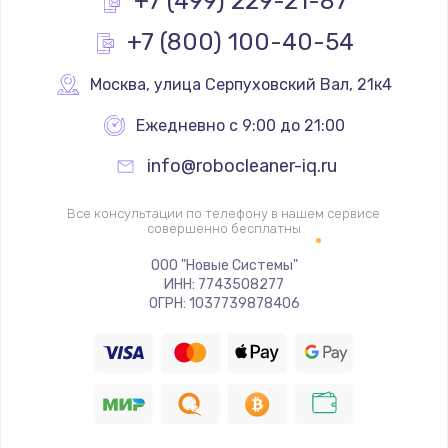
+7 (499) 229-21-87
Заказать
+7 (800) 100-40-54
Ремонт разъема SIM-карты
Москва
,
 улица Серпуховский Вал, 21к4
880 руб.
Заказать
Ежедневно с 9:00 до 21:00
info@robocleaner-iq.ru
Ремонт кнопки
650 руб.
Все консультации по телефону в нашем сервисе
совершенно бесплатны
Заказать
ООО "Новые Системы"
Модернизация
ИНН: 7743508277
ОГРН: 1037739878406
1830 руб.
Заказать
Устранение ошибок
2000 руб.