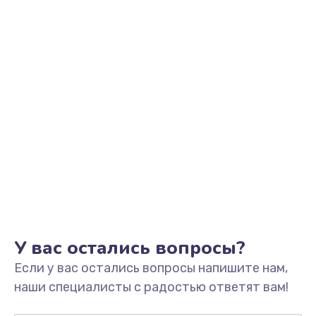
Заказать
Замена фильтра
1500 руб.
Заказать
Ремонт корпуса
1400 руб.
Заказать
Полная профилактика вертикального пылесоса
1400 руб.
У вас остались вопросы?
Заказать
Если у вас остались вопросы напишите нам,
Пайка конденсаторов
наши специалисты с радостью ответят вам!
1400 руб.