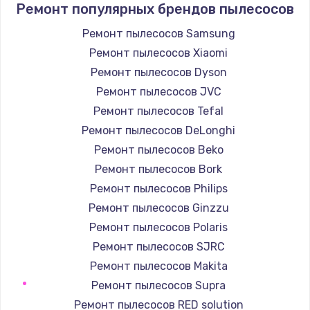
Заказать
Ремонт популярных брендов пылесосов
Ремонт пылесосов Samsung
Ремонт электроплаты
Ремонт пылесосов Xiaomi
1400 руб.
Ремонт пылесосов Dyson
Заказать
Ремонт пылесосов JVC
Ремонт пылесосов Tefal
Замена шнура
Ремонт пылесосов DeLonghi
600 руб.
Ремонт пылесосов Beko
Заказать
Ремонт пылесосов Bork
Ремонт пылесосов Philips
Замена датчика
Ремонт пылесосов Ginzzu
480 руб.
Ремонт пылесосов Polaris
Заказать
Ремонт пылесосов SJRC
Ремонт пылесосов Makita
Замена кнопки
Ремонт пылесосов Supra
450 руб.
Ремонт пылесосов RED solution