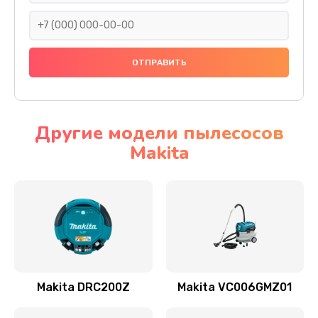
1000 руб.
Заказать
Проверка и замена предохранителей
800 руб.
Заказать
Другие модели пылесосов
Makita
Чистка и смазка подшипников
2000 руб.
Заказать
Ремонт системы автоматического встряхивания
фильтра
3000 руб.
Makita DRC200Z
Makita VC006GMZ01
Заказать