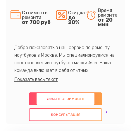
Время
Стоимость
Скидка
ремонта
до
ремонта
от 20
от 700 руб
20%
мин
Добро пожаловать в наш сервис по ремонту
ноутбуков в Москве. Мы специализируемся на
восстановлении ноутбуков марки Aser. Наша
команда включает в себя опытных
профессионалов с обширными знаниями и
многолетним опытом в данной области. Мы
предлагаем быстрый и качественный ремонт с
УЗНАТЬ СТОИМОСТЬ
использованием оригинальных компонентов, а
также гарантируем качество всех
КОНСУЛЬТАЦИЯ
проведенных работ. Наша цель - предоставить
клиентам надежное и профессиональное