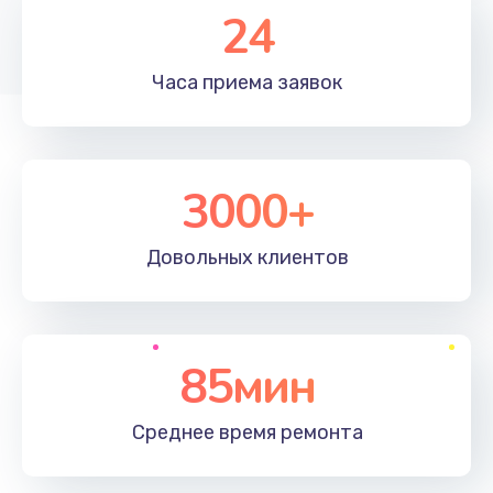
24
Заказать
Ремонт платы управления
Часа приема
заявок
3500 руб.
Заказать
3000+
Комплексная профилактика (полная чистка и
диагностика)
2000 руб.
Довольных
клиентов
Заказать
85мин
Среднее время
ремонта