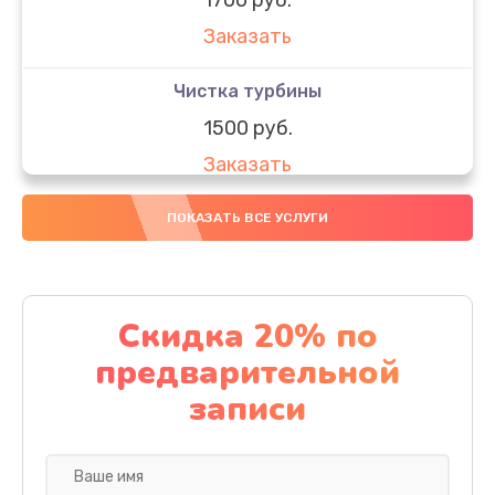
Заказать
Чистка турбины
1500 руб.
Заказать
Замена турбины
ПОКАЗАТЬ ВСЕ УСЛУГИ
2500 руб.
Заказать
Скидка 20% по
Замена шланга
предварительной
1300 руб.
записи
Заказать
Замена розетки питания