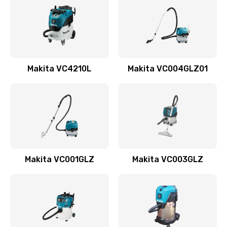
Устранение засоров в шлангах и трубах
900 руб.
Заказать
Ремонт кнопки включения
Makita VC4210L
Makita VC004GLZ01
1500 руб.
Заказать
Чистка системы охлаждения
1000 руб.
Makita VC001GLZ
Makita VC003GLZ
Заказать
Замена уплотнителей
1800 руб.
Заказать