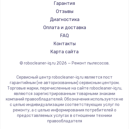
Ремонт пылесосов STIHL
Tineco
Гарантия
Ремонт пылесосов Kirby
Tuvio
Отзывы
Clever clean
Диагностика
DEXP
Оплата и доставка
Haier
FAQ
Pioneer
Контакты
Electrolux
Карта сайта
Grundig
© robocleaner-iq.ru
2026
— Ремонт пылесосов.
BBK
Scarlett
Сервисный центр robocleaner-iq.ru является пост
Kyvol
гарантийным (не авторизованным) сервисным центром.
Торговые марки, перечисленные на сайте robocleaner-iq.ru,
Eigen
являются зарегистрированным товарными знаками
Honor
компаний правообладателей. Обозначения используется не
с целью индивидуализации соответствующих услуг по
Qyron
ремонту, а с целью информирования потребителей о
Doffler
предоставляемых услугах в отношении техники
правообладателя
Hisense