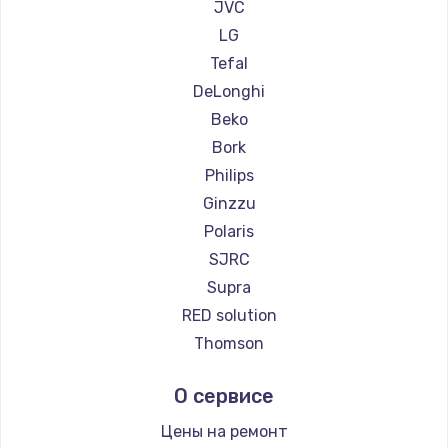
Ремонт пылесосов Clever clean
JVC
Ремонт пылесосов DEXP
LG
Ремонт пылесосов Haier
Tefal
Ремонт пылесосов Pioneer
DeLonghi
Ремонт пылесосов Electrolux
Beko
Ремонт пылесосов Grundig
Bork
Ремонт пылесосов BBK
Philips
Ремонт пылесосов Scarlett
Ginzzu
Ремонт пылесосов Kyvol
Polaris
Ремонт пылесосов Eigen
SJRC
Ремонт пылесосов Honor
Supra
Ремонт пылесосов Qyron
RED solution
Ремонт пылесосов Doffler
Thomson
Ремонт пылесосов Hisense
Miele
О сервисе
Ремонт пылесосов Bosch
lydsto
Ремонт пылесосов Elitech
Atvel
Цены на ремонт