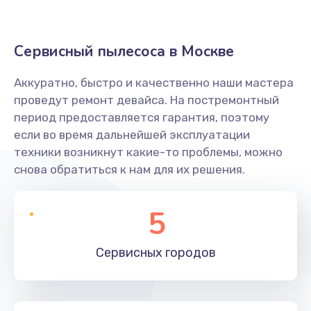
Заказать
Ремонт электродвигателя
Сервисный пылесоса в Москве
2000 руб.
Заказать
Аккуратно, быстро и качественно наши мастера
проведут ремонт девайса. На постремонтный
Ремонт корпуса
период предоставляется гарантия, поэтому
если во время дальнейшей эксплуатации
2500 руб.
техники возникнут какие-то проблемы, можно
Заказать
снова обратиться к нам для их решения.
Замена фильтра
5
1200 руб.
Заказать
Сервисных
городов
Чистка фильтров
700 руб.