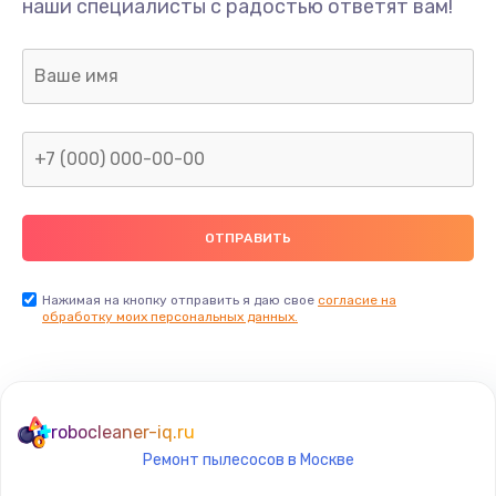
Ремонт корпуса
наши специалисты с радостью ответят вам!
2500 руб.
Заказать
Замена фильтра
1200 руб.
Заказать
Чистка фильтров
700 руб.
Нажимая на кнопку отправить я даю свое
согласие на
Заказать
обработку моих персональных данных.
Ремонт платы управления
3500 руб.
robocleaner-iq.ru
Заказать
Ремонт пылесосов в Москве
Комплексная профилактика (полная чистка и