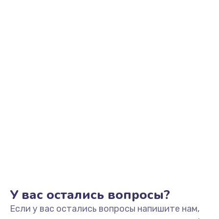
Замена платы управления
3000 руб.
Заказать
Замена электродвигателя
3500 руб.
Заказать
Замена подшипников
3000 руб.
Заказать
Ремонт электродвигателя
2000 руб.
У вас остались вопросы?
Заказать
Если у вас остались вопросы напишите нам,