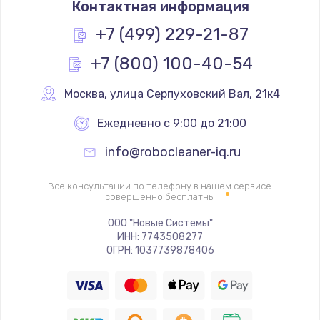
Контактная информация
диагностика)
+7 (499) 229-21-87
2000 руб.
Заказать
+7 (800) 100-40-54
Москва
,
 улица Серпуховский Вал, 21к4
Ежедневно с 9:00 до 21:00
info@robocleaner-iq.ru
Все консультации по телефону в нашем сервисе
совершенно бесплатны
ООО "Новые Системы"
ИНН: 7743508277
ОГРН: 1037739878406