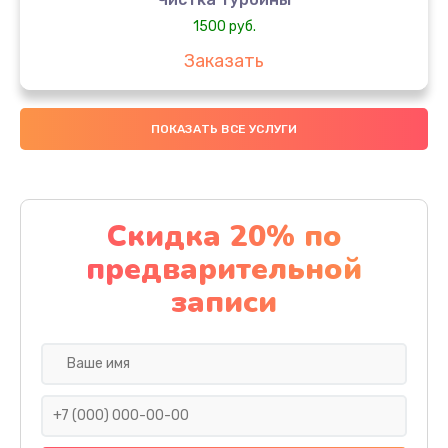
1500 руб.
Заказать
Замена турбины
ПОКАЗАТЬ ВСЕ УСЛУГИ
2500 руб.
Заказать
Замена шланга
Скидка 20% по
1300 руб.
предварительной
Заказать
записи
Замена розетки питания
1000 руб.
Заказать
Проверка и замена предохранителей