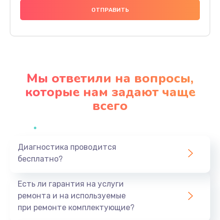
800 руб.
Заказать
Чистка и смазка подшипников
2000 руб.
Мы ответили на вопросы,
Заказать
которые нам задают чаще
всего
Ремонт системы автоматического встряхивания
фильтра
3000 руб.
Заказать
Диагностика проводится
бесплатно?
Устранение засоров в шлангах и трубах
Есть ли гарантия на услуги
900 руб.
ремонта и на используемые
Заказать
при ремонте комплектующие?