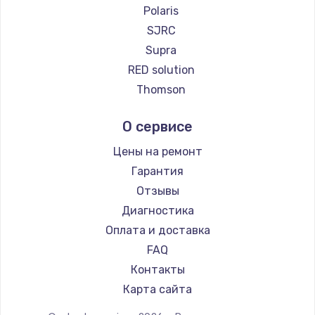
Ремонт пылесосов Eigen
Polaris
Ремонт пылесосов Honor
SJRC
Ремонт пылесосов Qyron
Supra
Ремонт пылесосов Doffler
RED solution
Ремонт пылесосов Hisense
Thomson
Ремонт пылесосов Bosch
Miele
О сервисе
Ремонт пылесосов Elitech
lydsto
Ремонт пылесосов STIHL
Atvel
Цены на ремонт
Ремонт пылесосов Kirby
Tineco
Гарантия
Tuvio
Отзывы
DEXP
Диагностика
Haier
Оплата и доставка
Pioneer
FAQ
Electrolux
Контакты
Grundig
Карта сайта
BBK