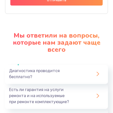
3000 руб.
Заказать
Полный ремонт заварочного блока
2800 руб.
Мы ответили на вопросы,
Заказать
которые нам задают чаще
всего
Замена уплотнительных элементов
2400 руб.
Заказать
Диагностика проводится
бесплатно?
Чистка и настройка кофемолки
2000 руб.
Есть ли гарантия на услуги
Заказать
ремонта и на используемые
при ремонте комплектующие?
Ремонт бойлера или замена ТЭНа
2200 руб.