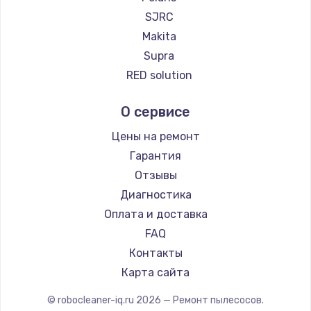
Ремонт пылесосов Honor
SJRC
Ремонт пылесосов Qyron
Makita
Ремонт пылесосов Doffler
Supra
Ремонт пылесосов Hisense
RED solution
Ремонт пылесосов Bosch
Thomson
О сервисе
Ремонт пылесосов Elitech
lydsto
Ремонт пылесосов STIHL
Atvel
Цены на ремонт
Ремонт пылесосов Kirby
Tineco
Гарантия
Tuvio
Отзывы
DEXP
Диагностика
Haier
Оплата и доставка
Pioneer
FAQ
Electrolux
Контакты
Grundig
Карта сайта
BBK
© robocleaner-iq.ru
2026
— Ремонт пылесосов.
Scarlett