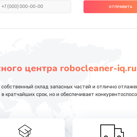
На
от 2200 руб.
Заказ
равления
от 2000 руб.
Заказ
тов
от 2400 руб.
Заказ
ого центра robocleaner-iq.ru
от 3200 руб.
Заказ
собственный склад запасных частей и отлично отлажен
 в кратчайших срок, но и обеспечивает конкурентоспосо