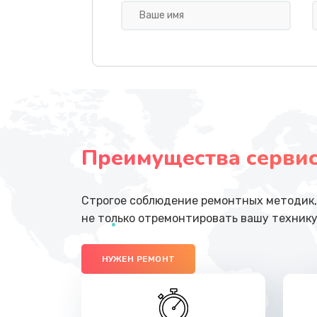
Ремонт бойлера или замена ТЭ
Диагностика и ремонт платы уп
Замена уплотнительных элемен
Преимущества сервисн
Ремонт или замена кофемолки
Строгое соблюдение ремонтных методик, 
не только отремонтировать вашу технику
НУЖЕН РЕМОНТ