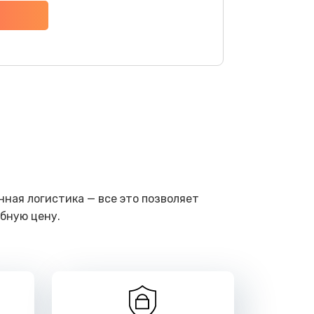
ать
ать
ать
ать
ная логистика — все это позволяет
бную цену.