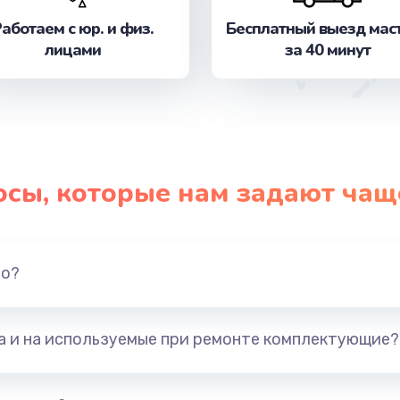
аботаем с юр. и физ.
Бесплатный выезд мас
лицами
за 40 минут
осы, которые нам задают чащ
но?
та и на используемые при ремонте комплектующие?