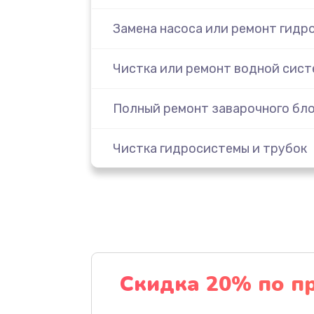
Замена насоса или ремонт гидр
Чистка или ремонт водной сис
Полный ремонт заварочного бл
Чистка гидросистемы и трубок
Диагностика и программная нас
Настройка или замена термост
Ремонт или замена капучинатор
Скидка 20% по п
Ремонт пароблока или декальц