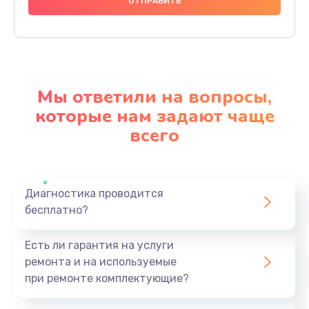
3000 руб.
Заказать
Полный ремонт заварочного блока
2800 руб.
Мы ответили на вопросы,
Заказать
которые нам задают чаще
всего
Замена уплотнительных элементов
2400 руб.
Заказать
Диагностика проводится
бесплатно?
Чистка и настройка кофемолки
2000 руб.
Есть ли гарантия на услуги
Заказать
ремонта и на используемые
при ремонте комплектующие?
Ремонт бойлера или замена ТЭНа
2200 руб.