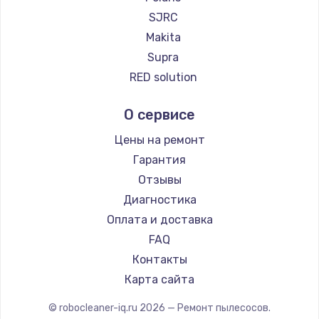
Ремонт пылесосов Honor
SJRC
Ремонт пылесосов Qyron
Makita
Ремонт пылесосов Doffler
Supra
Ремонт пылесосов Hisense
RED solution
Ремонт пылесосов Bosch
Thomson
О сервисе
Ремонт пылесосов Elitech
lydsto
Ремонт пылесосов STIHL
Atvel
Цены на ремонт
Ремонт пылесосов Kirby
Tineco
Гарантия
Tuvio
Отзывы
DEXP
Диагностика
Haier
Оплата и доставка
Pioneer
FAQ
Electrolux
Контакты
Grundig
Карта сайта
BBK
© robocleaner-iq.ru
2026
— Ремонт пылесосов.
Scarlett