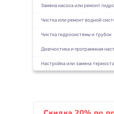
Замена насоса или ремонт гидр
Чистка или ремонт водной сис
Чистка гидросистемы и трубок
Диагностика и программная нас
Настройка или замена термост
Ремонт или замена капучинатор
Ремонт пароблока или декальц
Полный ремонт заварочного бл
Скидка 20% по п