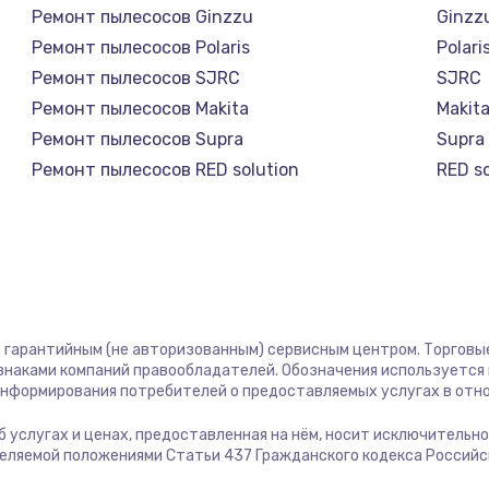
Ремонт пылесосов Ginzzu
Ginzz
Ремонт пылесосов Polaris
Polari
Ремонт пылесосов SJRC
SJRC
Ремонт пылесосов Makita
Makit
Ремонт пылесосов Supra
Supra
Ремонт пылесосов RED solution
RED so
Ремонт пылесосов Thomson
Thom
Ремонт пылесосов lydsto
lydsto
Ремонт пылесосов Atvel
Atvel
Ремонт пылесосов Tineco
Tinec
Ремонт пылесосов Tuvio
Tuvio
ст гарантийным (не авторизованным) сервисным центром. Торговые
Ремонт пылесосов DEXP
DEXP
 знаками компаний правообладателей. Обозначения используется
Ремонт пылесосов Haier
Haier
 информирования потребителей о предоставляемых услугах в отн
Ремонт пылесосов Pioneer
Pione
 об услугах и ценах, предоставленная на нём, носит исключительн
Ремонт пылесосов Electrolux
Electr
деляемой положениями Статьи 437 Гражданского кодекса Россий
Ремонт пылесосов Grundig
Grund