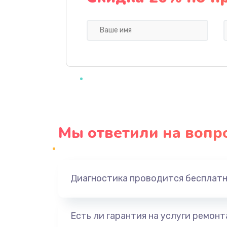
Замена уплотнительных элемен
Чистка и настройка кофемолки
Ремонт бойлера или замена ТЭ
Диагностика и ремонт платы уп
Мы ответили на вопр
Ремонт или замена кофемолки
Диагностика проводится бесплат
Есть ли гарантия на услуги ремон