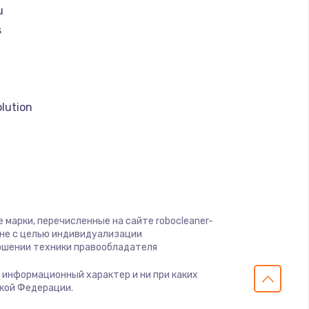
u
s
a
lution
son
o
 марки, перечисленные на сайте robocleaner-
 не с целью индивидуализации
ошении техники правообладателя
er
о информационный характер и ни при каких
olux
ской Федерации.
ig