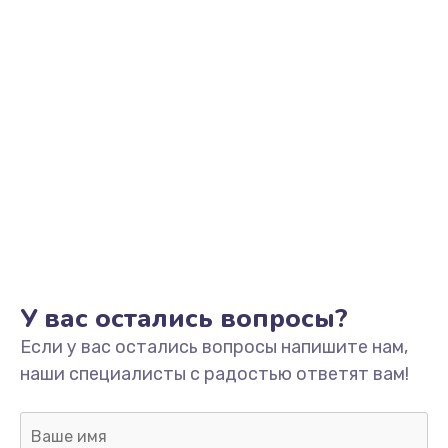
Заказать
Ремонт разъема зарядки
от 550 руб.
Заказать
Замена мембраны
от 550 руб.
Заказать
Замена кнопки питания
У вас остались вопросы?
от 550 руб.
Если у вас остались вопросы напишите нам,
Заказать
наши специалисты с радостью ответят вам!
Замена микросхемы зарядки
от 1100 руб.