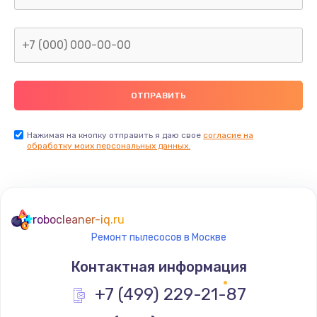
Заказать
Замена микросхемы NFC
от 1100 руб.
Заказать
Замена SIM-карты
Нажимая на кнопку отправить я даю свое
согласие на
обработку моих персональных данных.
от 550 руб.
Заказать
Замена Wi-Fi модуля
robocleaner-iq.ru
от 880 руб.
Ремонт пылесосов в Москве
Заказать
Контактная информация
Ремонт мембраны
+7 (499) 229-21-87
от 550 руб.