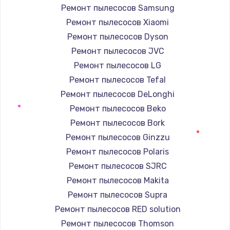
Ремонт пылесосов Samsung
Заказать
Ремонт пылесосов Xiaomi
Ремонт динамика
Ремонт пылесосов Dyson
от 550 руб.
Ремонт пылесосов JVC
Ремонт пылесосов LG
Заказать
Ремонт пылесосов Tefal
Ремонт микросхемы питания
Ремонт пылесосов DeLonghi
от 1100 руб.
Ремонт пылесосов Beko
Заказать
Ремонт пылесосов Bork
Ремонт пылесосов Ginzzu
Замена задней крышки
Ремонт пылесосов Polaris
от 550 руб.
Ремонт пылесосов SJRC
Заказать
Ремонт пылесосов Makita
Ремонт пылесосов Supra
Ремонт вибромотора
Ремонт пылесосов RED solution
от 550 руб.
Ремонт пылесосов Thomson