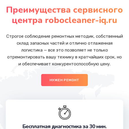
от 880 руб.
Преимущества сервисного
Заказать
центра robocleaner-iq.ru
Ремонт SIM-карты
от 550 руб.
Строгое соблюдение ремонтных методик, собственный
склад запасных частей и отлично отлаженная
Заказать
логистика — все это позволяет не только
отремонтировать вашу технику в кратчайших срок, но
Замена разъема наушников
и обеспечивает конкурентоспособную цену.
от 550 руб.
Заказать
НУЖЕН РЕМОНТ
Замена кнопки громкости
от 550 руб.
Заказать
Ремонт кнопки громкости
Бесплатная диагностика за 30 мин.