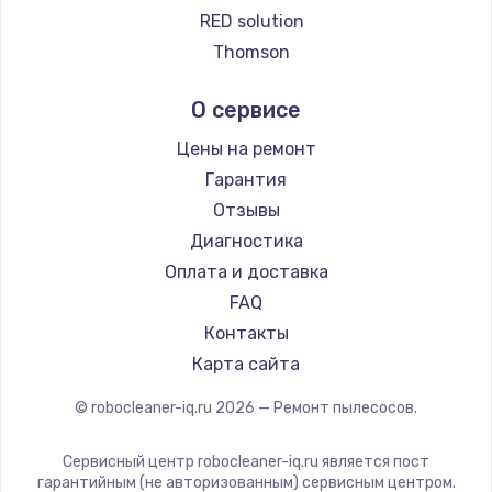
Заказать
Ремонт пылесосов Qyron
RED solution
Ремонт пылесосов Doffler
Thomson
Ремонт микросхемы управления
Ремонт пылесосов Hisense
Miele
от 1100 руб.
О сервисе
Ремонт пылесосов Bosch
lydsto
Заказать
Ремонт пылесосов Elitech
Atvel
Цены на ремонт
Ремонт пылесосов STIHL
Tineco
Гарантия
Замена микросхемы питания
Ремонт пылесосов Kirby
Tuvio
Отзывы
от 1100 руб.
Clever clean
Диагностика
Заказать
DEXP
Оплата и доставка
Haier
FAQ
Ремонт NFC модуля
Pioneer
Контакты
от 880 руб.
Electrolux
Карта сайта
Заказать
Grundig
© robocleaner-iq.ru
2026
— Ремонт пылесосов.
BBK
Ремонт микросхемы NFC
Scarlett
от 1100 руб.
Сервисный центр robocleaner-iq.ru является пост
Kyvol
гарантийным (не авторизованным) сервисным центром.