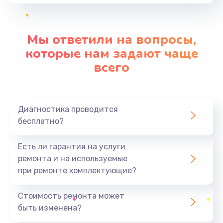
от 550 руб.
Заказать
Мы ответили на вопросы,
Замена вибромотора
которые нам задают чаще
от 550 руб.
всего
Заказать
Замена микросхемы Wi-Fi
Диагностика проводится
от 1100 руб.
бесплатно?
Заказать
Есть ли гарантия на услуги
Ремонт разъема питания
ремонта и на используемые
от 500 руб.
при ремонте комплектующие?
Заказать
Стоимость ремонта может
быть изменена?
Замена разъема питания
от 880 руб.