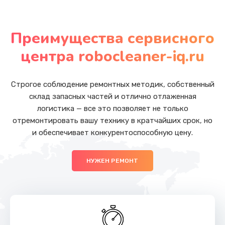
Замена бака воды
от 800 руб.
Преимущества сервисного
Заказать
центра robocleaner-iq.ru
Замена клапана пара
от 2500 руб.
Строгое соблюдение ремонтных методик, собственный
склад запасных частей и отлично отлаженная
Заказать
логистика — все это позволяет не только
отремонтировать вашу технику в кратчайших срок, но
Замена контактов поддона
и обеспечивает конкурентоспособную цену.
от 1000 руб.
Заказать
НУЖЕН РЕМОНТ
Замена редуктора в сборе
от 4000 руб.
Заказать