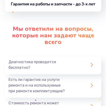
Гарантия на работы и запчасти - до 3-х лет
Замена мультиклапана
от 1000 руб.
Заказать
Мы ответили на вопросы,
Замена микровыключателя
которые нам задают чаще
от 1000 руб.
всего
Заказать
Замена крана пара
Диагностика проводится
от 1000 руб.
бесплатно?
Заказать
Есть ли гарантия на услуги
Замена термоблока
ремонта и на используемые
от 2500 руб.
при ремонте комплектующие?
Заказать
Стоимость ремонта может