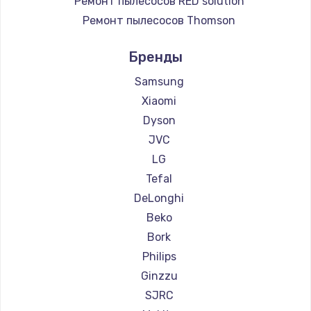
Ремонт пылесосов RED solution
Ремонт пылесосов Thomson
Ремонт пылесосов Miele
Бренды
Ремонт пылесосов lydsto
Ремонт пылесосов Atvel
Samsung
Ремонт пылесосов Tineco
Xiaomi
Ремонт пылесосов Tuvio
Dyson
Ремонт пылесосов DEXP
JVC
Ремонт пылесосов Haier
LG
Ремонт пылесосов Pioneer
Tefal
Ремонт пылесосов Electrolux
DeLonghi
Ремонт пылесосов Grundig
Beko
Ремонт пылесосов BBK
Bork
Ремонт пылесосов Scarlett
Philips
Ремонт пылесосов Kyvol
Ginzzu
Ремонт пылесосов Eigen
SJRC