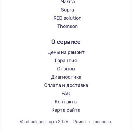
Ремонт пылесосов Honor
Makita
Ремонт пылесосов Qyron
Supra
Ремонт пылесосов Doffler
RED solution
Ремонт пылесосов Hisense
Thomson
Ремонт пылесосов Bosch
Miele
О сервисе
Ремонт пылесосов Elitech
lydsto
Ремонт пылесосов STIHL
Atvel
Цены на ремонт
Ремонт пылесосов Kirby
Tineco
Гарантия
Tuvio
Отзывы
DEXP
Диагностика
Haier
Оплата и доставка
Pioneer
FAQ
Electrolux
Контакты
Grundig
Карта сайта
BBK
© robocleaner-iq.ru
2026
— Ремонт пылесосов.
Scarlett