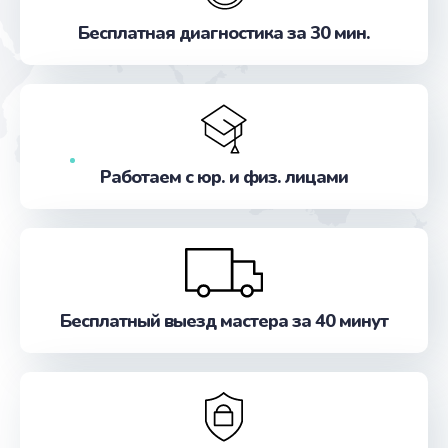
Замена прокладок
Бесплатная диагностика за 30 мин.
от 800 руб.
Заказать
Замена предохранителя
от 2500 руб.
Работаем с юр. и физ. лицами
Заказать
Замена помпы
от 1000 руб.
Заказать
Бесплатный выезд мастера за 40 минут
Замена платы логики
от 1500 руб.
Заказать