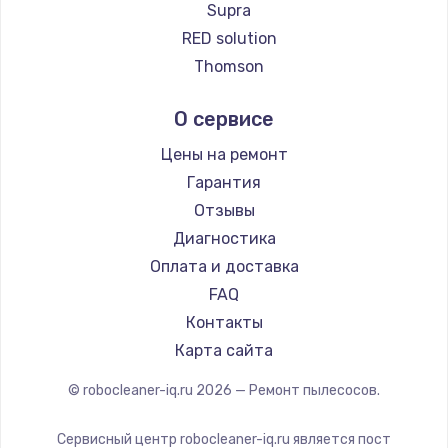
Ремонт пылесосов Honor
Supra
Ремонт пылесосов Qyron
RED solution
Ремонт пылесосов Doffler
Thomson
Ремонт пылесосов Hisense
Miele
О сервисе
Ремонт пылесосов Bosch
lydsto
Ремонт пылесосов Elitech
Atvel
Цены на ремонт
Ремонт пылесосов STIHL
Tineco
Гарантия
Ремонт пылесосов Kirby
Tuvio
Отзывы
Clever clean
Диагностика
DEXP
Оплата и доставка
Haier
FAQ
Pioneer
Контакты
Electrolux
Карта сайта
Grundig
© robocleaner-iq.ru
2026
— Ремонт пылесосов.
BBK
Scarlett
Сервисный центр robocleaner-iq.ru является пост