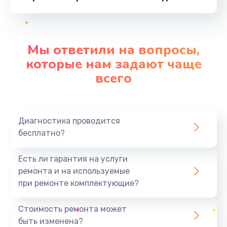
от 1000 руб.
Заказать
Мы ответили на вопросы,
Замена микровыключателя
которые нам задают чаще
от 1000 руб.
всего
Заказать
Замена крана пара
Диагностика проводится
от 1000 руб.
бесплатно?
Заказать
Есть ли гарантия на услуги
Замена термоблока
ремонта и на используемые
от 2500 руб.
при ремонте комплектующие?
Заказать
Стоимость ремонта может
быть изменена?