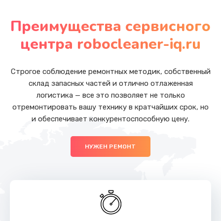
Замена бака воды
от 800 руб.
Преимущества сервисного
Заказать
центра robocleaner-iq.ru
Замена клапана пара
от 2500 руб.
Строгое соблюдение ремонтных методик, собственный
склад запасных частей и отлично отлаженная
Заказать
логистика — все это позволяет не только
отремонтировать вашу технику в кратчайших срок, но
Замена контактов поддона
и обеспечивает конкурентоспособную цену.
от 1000 руб.
Заказать
НУЖЕН РЕМОНТ
Замена редуктора в сборе
от 4000 руб.
Заказать
Замена прокладок