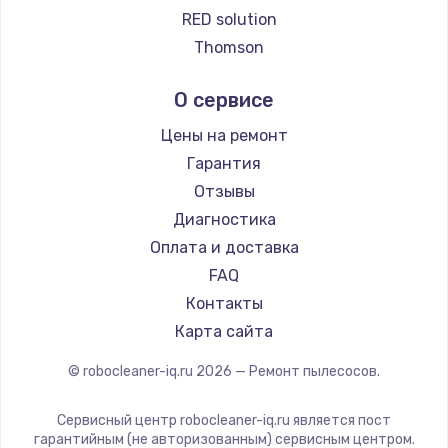
Ремонт пылесосов Qyron
RED solution
Ремонт пылесосов Doffler
Thomson
Ремонт пылесосов Hisense
Miele
О сервисе
Ремонт пылесосов Bosch
lydsto
Ремонт пылесосов Elitech
Atvel
Цены на ремонт
Ремонт пылесосов STIHL
Tineco
Гарантия
Ремонт пылесосов Kirby
Tuvio
Отзывы
Clever clean
Диагностика
DEXP
Оплата и доставка
Haier
FAQ
Pioneer
Контакты
Electrolux
Карта сайта
Grundig
© robocleaner-iq.ru
2026
— Ремонт пылесосов.
BBK
Scarlett
Сервисный центр robocleaner-iq.ru является пост
Kyvol
гарантийным (не авторизованным) сервисным центром.