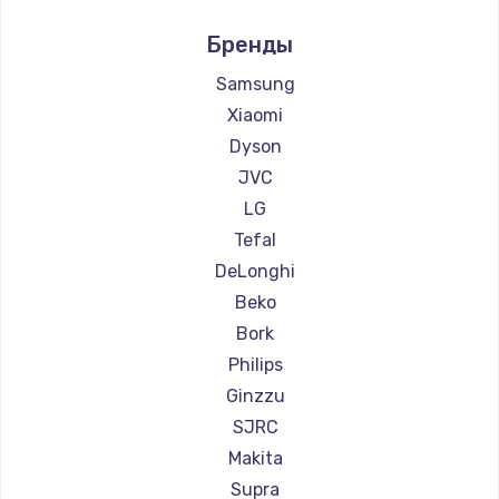
Ремонт пылесосов Miele
Бренды
Ремонт пылесосов lydsto
Ремонт пылесосов Atvel
Samsung
Ремонт пылесосов Tineco
Xiaomi
Ремонт пылесосов Tuvio
Dyson
Ремонт пылесосов Clever clean
JVC
Ремонт пылесосов DEXP
LG
Ремонт пылесосов Haier
Tefal
Ремонт пылесосов Pioneer
DeLonghi
Ремонт пылесосов Electrolux
Beko
Ремонт пылесосов Grundig
Bork
Ремонт пылесосов BBK
Philips
Ремонт пылесосов Scarlett
Ginzzu
Ремонт пылесосов Kyvol
SJRC
Ремонт пылесосов Eigen
Makita
Ремонт пылесосов Honor
Supra