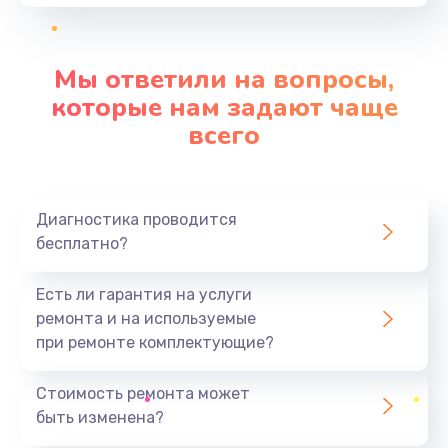
от 1000 руб.
Заказать
Мы ответили на вопросы,
Замена микровыключателя
которые нам задают чаще
от 1000 руб.
всего
Заказать
Замена крана пара
Диагностика проводится
от 1000 руб.
бесплатно?
Заказать
Есть ли гарантия на услуги
Замена термоблока
ремонта и на используемые
от 2500 руб.
при ремонте комплектующие?
Заказать
Стоимость ремонта может
быть изменена?