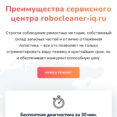
от 800 руб.
Преимущества сервисного
Заказать
центра robocleaner-iq.ru
Замена клапана пара
от 2500 руб.
Строгое соблюдение ремонтных методик, собственный
склад запасных частей и отлично отлаженная
Заказать
логистика — все это позволяет не только
отремонтировать вашу технику в кратчайших срок, но
Замена контактов поддона
и обеспечивает конкурентоспособную цену.
от 1000 руб.
Заказать
НУЖЕН РЕМОНТ
Замена редуктора в сборе
от 4000 руб.
Заказать
Замена прокладок
Бесплатная диагностика за 30 мин.