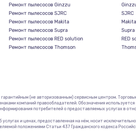
Ремонт пылесосов Ginzzu
Ginzz
Ремонт пылесосов SJRC
SJRC
Ремонт пылесосов Makita
Makit
Ремонт пылесосов Supra
Supra
Ремонт пылесосов RED solution
RED so
Ремонт пылесосов Thomson
Thom
Ремонт пылесосов Miele
Miele
Ремонт пылесосов lydsto
lydsto
Ремонт пылесосов Atvel
Atvel
Ремонт пылесосов Tineco
Tinec
Ремонт пылесосов Tuvio
Tuvio
ст гарантийным (не авторизованным) сервисным центром. Торговые
Ремонт пылесосов Clever clean
Clever
 знаками компаний правообладателей. Обозначения используется
Ремонт пылесосов DEXP
DEXP
 информирования потребителей о предоставляемых услугах в отн
Ремонт пылесосов Haier
Haier
 об услугах и ценах, предоставленная на нём, носит исключительн
Ремонт пылесосов Pioneer
Pione
деляемой положениями Статьи 437 Гражданского кодекса Россий
Ремонт пылесосов Electrolux
Electr