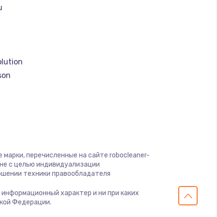
u
a
lution
son
o
 марки, перечисленные на сайте robocleaner-
 clean
 не с целью индивидуализации
ошении техники правообладателя
о информационный характер и ни при каких
er
ской Федерации.
olux