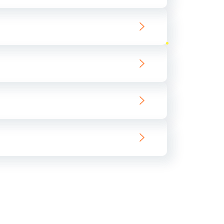
ать
ать
ать