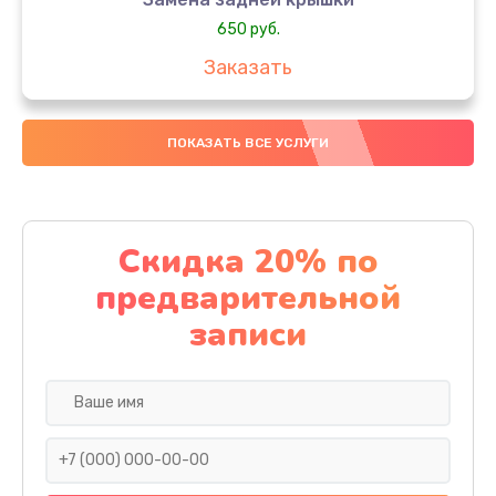
650 руб.
Заказать
Замена аккумулятора
ПОКАЗАТЬ ВСЕ УСЛУГИ
4000 руб.
Заказать
Замена материнской платы
Скидка 20% по
1100 руб.
предварительной
Заказать
записи
Замена масла
750 руб.
Заказать
Замена праймера