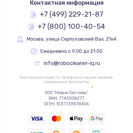
Контактная информация
1200 руб.
Заказать
+7 (499) 229-21-87
+7 (800) 100-40-54
Замена реле
1000 руб.
Москва
,
 улица Серпуховский Вал, 21к4
Заказать
Ежедневно с 9:00 до 21:00
Замена термопредохранителя
info@robocleaner-iq.ru
700 руб.
Заказать
Все консультации по телефону в нашем сервисе
совершенно бесплатны
Замена ТЭНа
ООО "Новые Системы"
ИНН: 7743508277
2500 руб.
ОГРН: 1037739878406
Заказать
Замена шнура