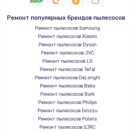
1400 руб.
Заказать
Ремонт популярных брендов пылесосов
Замена / ремонт электронного модуля
Ремонт пылесосов Samsung
управления
Ремонт пылесосов Xiaomi
600 руб.
Ремонт пылесосов Dyson
Заказать
Ремонт пылесосов JVC
Ремонт пылесосов LG
Замена конфорки
Ремонт пылесосов Tefal
1100 руб.
Ремонт пылесосов DeLonghi
Заказать
Ремонт пылесосов Beko
Ремонт пылесосов Bork
Замена платы сенсора
Ремонт пылесосов Philips
900 руб.
Ремонт пылесосов Ginzzu
Заказать
Ремонт пылесосов Polaris
Ремонт пылесосов SJRC
Замена регулятора режимов конфорки