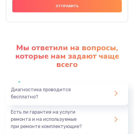
1000 руб.
Заказать
Ремонт материнской платы
4500 руб.
Мы ответили на вопросы,
Заказать
которые нам задают чаще
всего
Профилактическая чистка
1000 руб.
Заказать
Диагностика проводится
бесплатно?
Прошивка BIOS
1920 руб.
Есть ли гарантия на услуги
Заказать
ремонта и на используемые
при ремонте комплектующие?
Замена северного моста