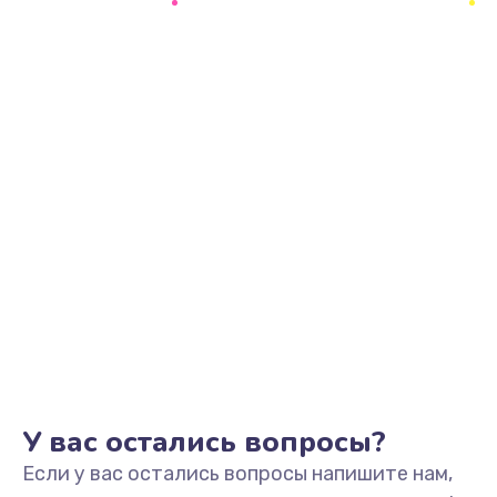
2500 руб.
Заказать
Замена видеоадаптера (видеокарты)
1800 руб.
Заказать
Замена, перепайка чипа
1300 руб.
Заказать
Замена HDMI-разъема
650 руб.
Заказать
У вас остались вопросы?
Если у вас остались вопросы напишите нам,
Замена/Pемонт карбюратора