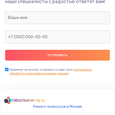
наши специалисты с радостью ответят вам!
1300 руб.
Заказать
Ремонт капиллярной трубки
400 руб.
Заказать
Замена блока питания
1000 руб.
Заказать
Нажимая на кнопку отправить я даю свое
согласие на
обработку моих персональных данных.
Прошивка / разблокировка
900 руб.
Заказать
robocleaner-iq.ru
Ремонт пылесосов в Москве
Замена термостата