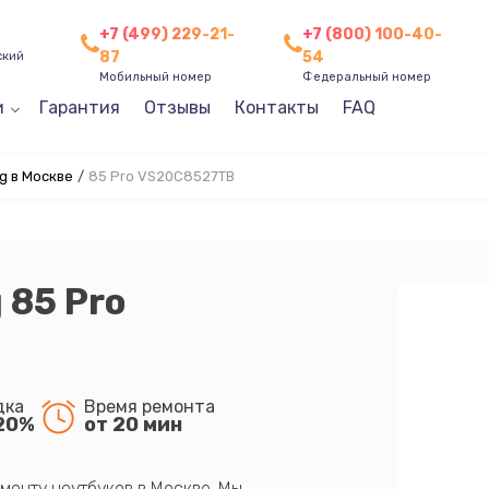
+7 (499) 229-21-
+7 (800) 100-40-
87
54
ский
Мобильный номер
Федеральный номер
и
Гарантия
Отзывы
Контакты
FAQ
g в Москве
/
85 Pro VS20C8527TB
 85 Pro
дка
Время ремонта
20%
от 20 мин
монту ноутбуков в Москве. Мы