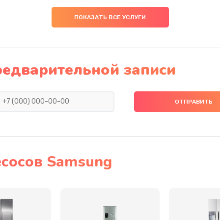
50 мин
2 года
ПОКАЗАТЬ ВСЕ УСЛУГИ
20 мин
3 года
50 мин
1 год
редварительной записи
40 мин
3 года
40 мин
2 года
20 мин
1 год
сосов Samsung
50 мин
2 года
инамика
50 мин
2 года