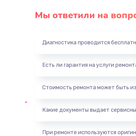
Ремонт платы усилителя
Мы ответили на вопр
Ремонт платы блока питания
Тюнинг динамиков
Диагностика проводится бесплат
Ремонт криптомодуля
Есть ли гарантия на услуги ремон
Ремонт (замена) кнопок, индика
разъемов
Стоимость ремонта может быть и
Программный ремонт/прошивка
Какие документы выдает сервисны
Ремонт системной платы
Модернизация
При ремонте используются оригин