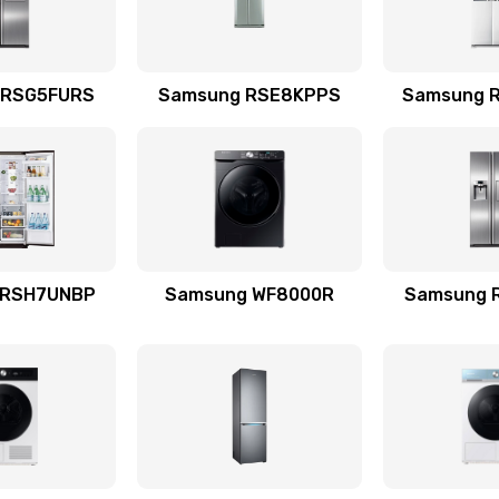
20 мин
2 года
емотка
40 мин
2 года
 RSG5FURS
Samsung RSE8KPPS
Samsung 
талей
30 мин
3 года
20 мин
1 год
 RSH7UNBP
Samsung WF8000R
Samsung 
я (для
60 мин
1 год
 усиления
20 мин
1 год