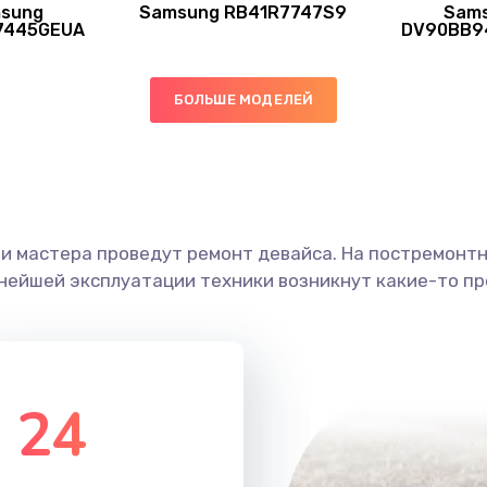
sung
Samsung RB41R7747S9
Sam
40 мин
3 года
7445GEUA
DV90BB9
40 мин
2 года
БОЛЬШЕ МОДЕЛЕЙ
40 мин
1 год
ы
40 мин
3 года
ши мастера проведут ремонт девайса. На постремонт
я влаги
30 мин
3 года
ьнейшей эксплуатации техники возникнут какие-то пр
в ТВ-
20 мин
2 года
24
50 мин
3 года
я
50 мин
1 год