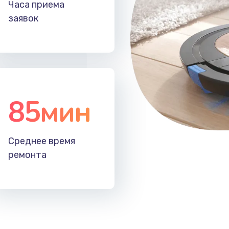
Часа приема
заявок
60 мин
3 года
20 мин
2 года
20 мин
3 года
85мин
30 мин
1 год
Среднее время
60 мин
2 года
ремонта
20 мин
3 года
зора
30 мин
2 года