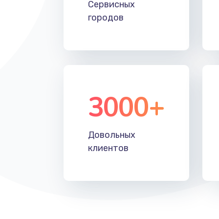
Сервисных
городов
Восстановление после падения
Пайка и ремонт платы брелка
Программирование АТС
3000+
Замена корпусных элементов
Довольных
Ремонт тюнера
клиентов
Ремонт платы картоприемника
Восстановление/замена диффу