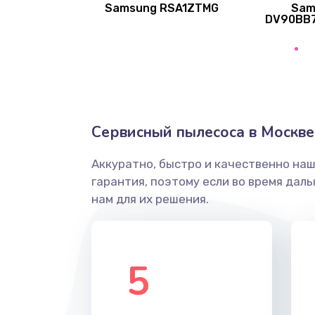
Samsung RSA1ZTMG
Sam
Ремонт после залития
DV90BB
Замена диффузора динамика
Замена платы брелка
Сервисный пылесоса в Москве
Простой ремонт основной плат
Аккуратно, быстро и качественно на
Восстановление после попадани
гарантия, поэтому если во время дал
нам для их решения.
Ремонт низкочастотных выходо
приставки
5
Замена основной платы
Устранение короткого замыкани