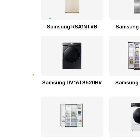
Замена подводящих проводов
Замена голосовой катушки/пер
Samsung RSA1NTVB
Samsung
динамика
Выход из строя электронных де
вследствие перегрева
Ремонт динамиков
Samsung DV16T8520BV
Samsung
Ремонт выходных цепей усилени
активных сабвуферов)
Ремонт предварительных цепей
(для активных сабвуферов)