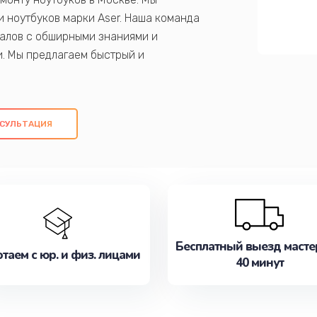
 ноутбуков марки Aser. Наша команда
алов с обширными знаниями и
и. Мы предлагаем быстрый и
ем оригинальных компонентов, а также
ых работ. Наша цель - предоставить
ое обслуживание, удовлетворяя их
СУЛЬТАЦИЯ
медлите записаться на ремонт уже
Бесплатный выезд масте
таем с юр. и физ. лицами
40 минут