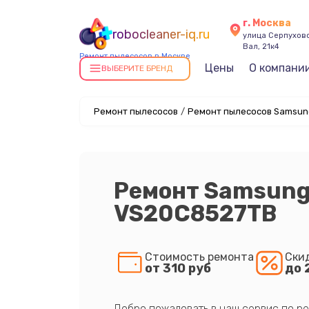
г. Москва
robocleaner-iq.ru
улица Серпухов
Вал, 21к4
Ремонт пылесосов в Москве
Цены
О компани
ВЫБЕРИТЕ БРЕНД
Ремонт пылесосов
/
Ремонт пылесосов Samsun
Ремонт Samsung
VS20C8527TB
Стоимость ремонта
Ски
от 310 руб
до 
Добро пожаловать в наш сервис по ре