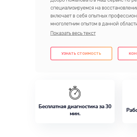
специализируемся на восстановлении
включает в себя опытных профессион
многолетним опытом в данной област
качественный ремонт с использовани
гарантируем качество всех проведенн
клиентам надежное и профессиональн
УЗНАТЬ СТОИМОСТЬ
КОН
потребности наилучшим образом. Не 
сейчас!
Бесплатная диагностика за 30
Рабо
мин.