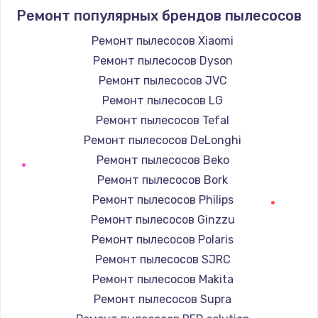
Ремонт популярных брендов пылесосов
от 1400 руб.
Ремонт пылесосов Xiaomi
Заказать
Ремонт пылесосов Dyson
Ремонт электроплаты
Ремонт пылесосов JVC
от 1200 руб.
Ремонт пылесосов LG
Ремонт пылесосов Tefal
Заказать
Ремонт пылесосов DeLonghi
Ремонт корпуса
Ремонт пылесосов Beko
от 1250 руб.
Ремонт пылесосов Bork
Заказать
Ремонт пылесосов Philips
Ремонт пылесосов Ginzzu
Настройка Wi-Fi
Ремонт пылесосов Polaris
от 1040 руб.
Ремонт пылесосов SJRC
Заказать
Ремонт пылесосов Makita
Ремонт пылесосов Supra
Ремонт цепей питания