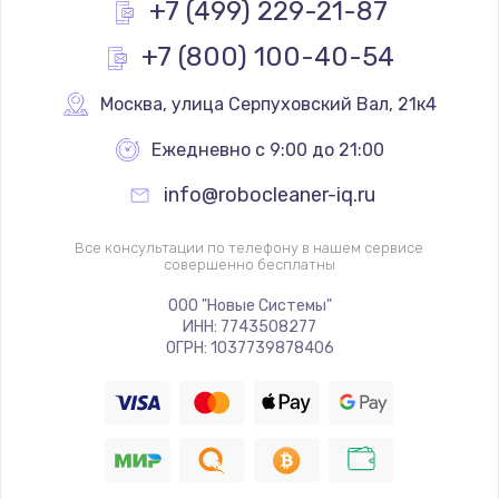
Ремонт петель крышки
+7 (499) 229-21-87
от 1195 руб.
+7 (800) 100-40-54
Заказать
Москва
,
 улица Серпуховский Вал, 21к4
Замена клавиатуры
Ежедневно с 9:00 до 21:00
от 990 руб.
info@robocleaner-iq.ru
Заказать
Все консультации по телефону в нашем сервисе
Ремонт после залития
совершенно бесплатны
от 2000 руб.
ООО "Новые Системы"
Заказать
ИНН: 7743508277
ОГРН: 1037739878406
Замена дисплея
от 2200 руб.
Заказать
Прошивка