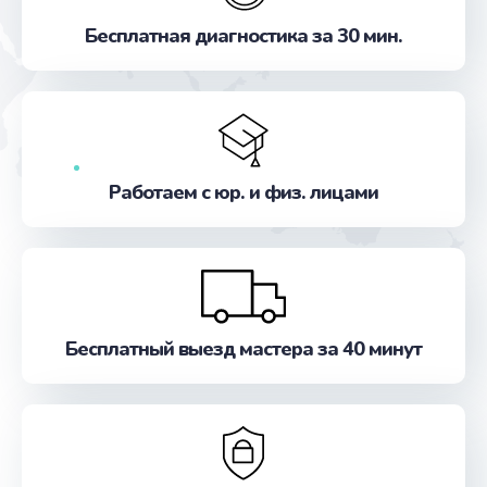
Замена динамиков
Бесплатная диагностика за 30 мин.
от 1350 руб.
Заказать
Замена микрофона
от 1225 руб.
Работаем с юр. и физ. лицами
Заказать
Замена процессора
от 3250 руб.
Заказать
Бесплатный выезд мастера за 40 минут
Замена жесткого диска
от 875 руб.
Заказать