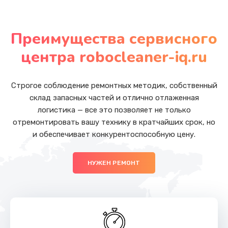
Замена стекла
от 5500 руб.
Преимущества сервисного
Заказать
центра robocleaner-iq.ru
Замена аккумулятора (батареи)
от 1500 руб.
Строгое соблюдение ремонтных методик, собственный
склад запасных частей и отлично отлаженная
Заказать
логистика — все это позволяет не только
отремонтировать вашу технику в кратчайших срок, но
Чистка от пыли
и обеспечивает конкурентоспособную цену.
от 990 руб.
Заказать
НУЖЕН РЕМОНТ
Замена вебкамеры
от 1490 руб.
Заказать