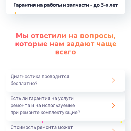
Гарантия на работы и запчасти - до 3-х лет
Замена оперативной памяти
от 1160 руб.
Заказать
Мы ответили на вопросы,
Замена экрана
которые нам задают чаще
от 1490 руб.
всего
Заказать
Замена термопасты
Диагностика проводится
от 990 руб.
бесплатно?
Заказать
Есть ли гарантия на услуги
Замена видеокарты
ремонта и на используемые
от 1795 руб.
при ремонте комплектующие?
Заказать
Стоимость ремонта может