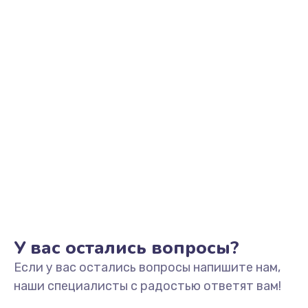
Ремонт подсветки
от 1150 руб.
Заказать
Замена системы охлаждения
от 1600 руб.
Заказать
Замена HDMI
от 1450 руб.
Заказать
Замена крышки ноутбука
У вас остались вопросы?
от 1750 руб.
Если у вас остались вопросы напишите нам,
Заказать
наши специалисты с радостью ответят вам!