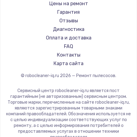
Ремонт пылесосов Elitech
Atvel
Заказать
Цены на ремонт
Ремонт пылесосов STIHL
Tineco
Гарантия
Замена шим-контроллера
Ремонт пылесосов Kirby
Tuvio
Отзывы
3900 руб.
Clever clean
Диагностика
DEXP
Оплата и доставка
Заказать
Haier
FAQ
Настройка Wi-Fi
Pioneer
Контакты
Electrolux
1040 руб.
Карта сайта
Grundig
Заказать
© robocleaner-iq.ru
2026
— Ремонт пылесосов.
BBK
Scarlett
Ремонт петель крышки
Сервисный центр robocleaner-iq.ru является пост
Kyvol
гарантийным (не авторизованным) сервисным центром.
1195 руб.
Торговые марки, перечисленные на сайте robocleaner-iq.ru,
Eigen
являются зарегистрированным товарными знаками
Заказать
Honor
компаний правообладателей. Обозначения используется не
с целью индивидуализации соответствующих услуг по
Qyron
Замена динамиков
ремонту, а с целью информирования потребителей о
Doffler
предоставляемых услугах в отношении техники
1350 руб.