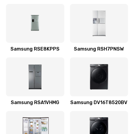
Замена датчика
570 руб.
Заказать
Замена шнура
Samsung RSE8KPPS
Samsung RSH7PNSW
370 руб.
Заказать
Ремонт электроплаты
1400 руб.
Заказать
Samsung RSA1VHMG
Samsung DV16T8520BV
Замена центрирующей шайбы динамика
880 руб.
Заказать