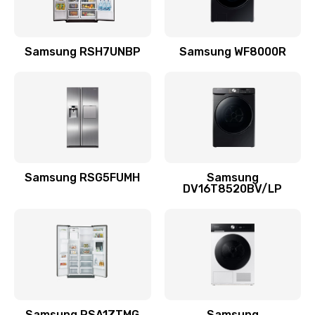
Замена подводящих проводов
Samsung RSH7UNBP
Samsung WF8000R
880 руб.
Заказать
Замена голосовой катушки/перемотка динамика
880 руб.
Заказать
Samsung RSG5FUMH
Samsung
DV16T8520BV/LP
Выход из строя электронных деталей
вследствие перегрева
880 руб.
Заказать
Ремонт динамиков
1400 руб.
Samsung RSA1ZTMG
Samsung