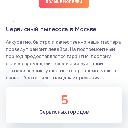
БОЛЬШЕ МОДЕЛЕЙ
Замена диффузора динамика
1400 руб.
Заказать
Сервисный пылесоса в Москве
Замена платы брелка
Аккуратно, быстро и качественно наши мастера
900 руб.
проведут ремонт девайса. На постремонтный
период предоставляется гарантия, поэтому
Заказать
если во время дальнейшей эксплуатации
техники возникнут какие-то проблемы, можно
Простой ремонт основной платы
снова обратиться к нам для их решения.
2400 руб.
Заказать
5
Восстановление после попадания влаги
Сервисных
городов
2800 руб.
Заказать