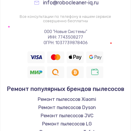
info@robocleaner-iq.ru
Замена видеочипа
2745 руб.
Все консультации по телефону в нашем сервисе
совершенно бесплатны
Заказать
ООО "Новые Системы"
Настройка BIOS
ИНН: 7743508277
ОГРН: 1037739878406
910 руб.
Заказать
Ремонт подсветки
1150 руб.
Ремонт популярных брендов пылесосов
Заказать
Ремонт пылесосов Xiaomi
Настройка ОС
Ремонт пылесосов Dyson
1320 руб.
Ремонт пылесосов JVC
Ремонт пылесосов LG
Заказать