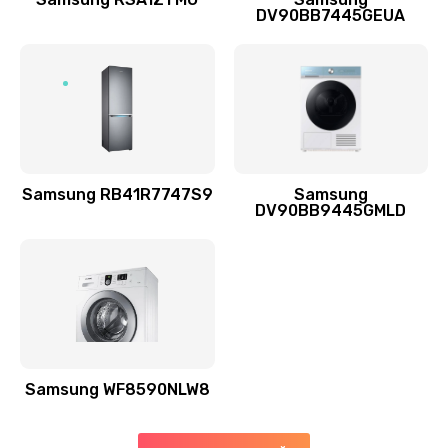
DV90BB7445GEUA
Заказать
Ремонт выходных цепей усиления (для активных
сабвуферов)
1300 руб.
Заказать
Samsung RB41R7747S9
Samsung
DV90BB9445GMLD
Ремонт предварительных цепей усиления (для
активных сабвуферов)
1200 руб.
Заказать
Ремонт после залития
2100 руб.
Samsung WF8590NLW8
Заказать