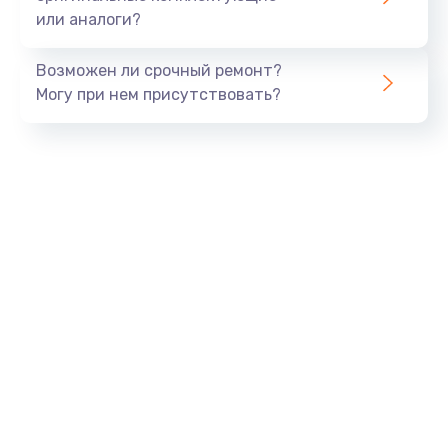
или аналоги?
Заказать
Возможен ли срочный ремонт?
Тюнинг динамиков
Могу при нем присутствовать?
4900 руб.
Заказать
Ремонт криптомодуля
1100 руб.
Заказать
Ремонт (замена) кнопок, индикаторов, разъемов
1000 руб.
Заказать
Программный ремонт/прошивка