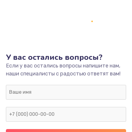
1500 руб.
Заказать
Ремонт системной платы
1700 руб.
Заказать
У вас остались вопросы?
Модернизация
Если у вас остались вопросы напишите нам,
2100 руб.
наши специалисты с радостью ответят вам!
Заказать
Устранение ошибок
2000 руб.
Заказать
Ремонт пищалок(твитеров)