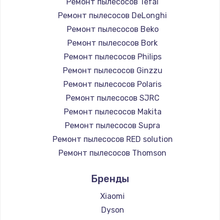
Ремонт пылесосов Tefal
Чистка от пыли
Ремонт пылесосов DeLonghi
990 руб.
Ремонт пылесосов Beko
Ремонт пылесосов Bork
Заказать
Ремонт пылесосов Philips
Замена жесткого диска
Ремонт пылесосов Ginzzu
Ремонт пылесосов Polaris
875 руб.
Ремонт пылесосов SJRC
Заказать
Ремонт пылесосов Makita
Ремонт пылесосов Supra
Установка драйверов
Ремонт пылесосов RED solution
875 руб.
Ремонт пылесосов Thomson
Заказать
Ремонт пылесосов Miele
Бренды
Ремонт пылесосов lydsto
Замена вебкамеры
Ремонт пылесосов Atvel
Xiaomi
1490 руб.
Ремонт пылесосов Tineco
Dyson
Заказать