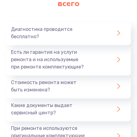
всего
Заказать
Ремонт платы картоприемника
1000 руб.
Диагностика проводится
бесплатно?
Заказать
Есть ли гарантия на услуги
Восстановление/замена диффузора
ремонта и на используемые
1400 руб.
при ремонте комплектующие?
Заказать
Стоимость ремонта может
быть изменена?
Ремонт платы усилителя
1200 руб.
Какие документы выдает
Заказать
сервисный центр?
Ремонт платы блока питания
При ремонте используются
800 руб.
оригинальные комплектующие