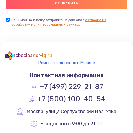
900 руб.
Заказать
Нажимая на кнопку отправить я даю свое
согласие на
обработку моих персональных данных.
Ремонт цепей питания
2500 руб.
Заказать
robocleaner-iq.ru
Ремонт пылесосов в Москве
Замена видеокарты
Контактная информация
1795 руб.
+7 (499) 229-21-87
Заказать
+7 (800) 100-40-54
Ремонт разъема питания
1120 руб.
Москва
,
 улица Серпуховский Вал, 21к4
Заказать
Ежедневно с 9:00 до 21:00