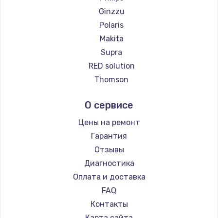
Ремонт пылесосов Scarlett
Ginzzu
Ремонт пылесосов Kyvol
Polaris
Ремонт пылесосов Eigen
Makita
Ремонт пылесосов Honor
Supra
Ремонт пылесосов Qyron
RED solution
Ремонт пылесосов Doffler
Thomson
Ремонт пылесосов Hisense
Miele
О сервисе
Ремонт пылесосов Bosch
lydsto
Ремонт пылесосов Elitech
Atvel
Цены на ремонт
Ремонт пылесосов STIHL
Tineco
Гарантия
Ремонт пылесосов Kirby
Tuvio
Отзывы
Clever clean
Диагностика
DEXP
Оплата и доставка
Haier
FAQ
Pioneer
Контакты
Electrolux
Карта сайта