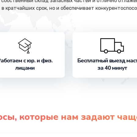
собственный склад запасных частей и отлично отлажен
 в кратчайших срок, но и обеспечивает конкурентоспосо
аботаем с юр. и физ.
Бесплатный выезд мас
лицами
за 40 минут
осы, которые нам задают чащ