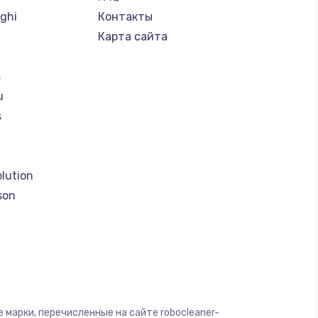
ghi
Контакты
Карта сайта
s
u
s
a
lution
son
o
 марки, перечисленные на сайте robocleaner-
 clean