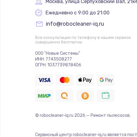
Москва
,
 улица Серпуховский Вал, 21к
Ежедневно с 9:00 до 21:00
info@robocleaner-iq.ru
Все консультации по телефону в нашем сервисе
совершенно бесплатны
ООО "Новые Системы"
ИНН: 7743508277
ОГРН: 1037739878406
© robocleaner-iq.ru
2026
— Ремонт пылесосов.
Сервисный центр robocleaner-iq.ru является по