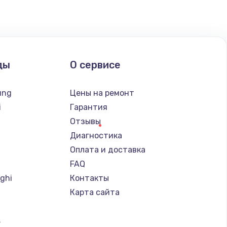
ать
ать
ды
О сервисе
ать
ung
Цены на ремонт
ать
i
Гарантия
Отзывы
ать
Диагностика
Оплата и доставка
ать
FAQ
ghi
Контакты
ать
Карта сайта
ать
s