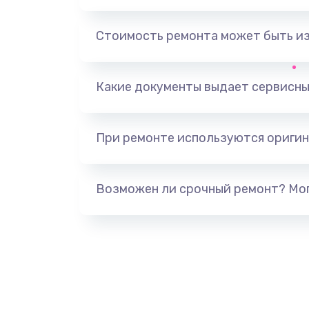
Замена, перепайка чипа
Стоимость ремонта может быть и
Замена HDMI-разъема
Какие документы выдает сервисны
Замена/Pемонт карбюратора
При ремонте используются оригин
Ремонт капиллярной трубки
Замена блока питания
Возможен ли срочный ремонт? Мог
Прошивка / разблокировка
Замена термостата
Замена реле