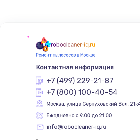
Замена сенсорного датчика
Замена сигнальной лампы
Замена системной платы
robocleaner-iq.ru
Ремонт пылесосов в Москве
Замена температурного датчик
Контактная информация
Замена электроконфорки
+7 (499) 229-21-87
+7 (800) 100-40-54
Техобслуживание
Москва
,
 улица Серпуховский Вал, 21к
Установка / подключение / дем
Ежедневно с 9:00 до 21:00
info@robocleaner-iq.ru
Прошивка