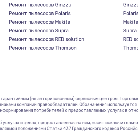
Ремонт пылесосов Ginzzu
Ginzz
1400 руб.
Заказ
Ремонт пылесосов Polaris
Polari
Ремонт пылесосов Makita
Makit
580 руб.
Заказ
Ремонт пылесосов Supra
Supra
Ремонт пылесосов RED solution
RED so
500 руб.
Заказ
Ремонт пылесосов Thomson
Thom
Ремонт пылесосов Miele
Miele
1000 руб.
Заказ
Ремонт пылесосов lydsto
lydsto
Ремонт пылесосов Atvel
Atvel
700 руб.
Заказ
Ремонт пылесосов Tineco
Tinec
Ремонт пылесосов Tuvio
Tuvio
600 руб.
Заказ
ст гарантийным (не авторизованным) сервисным центром. Торговые
Ремонт пылесосов Clever clean
Clever
 знаками компаний правообладателей. Обозначения используется
Ремонт пылесосов DEXP
DEXP
 информирования потребителей о предоставляемых услугах в отн
850 руб.
Заказ
Ремонт пылесосов Haier
Haier
 об услугах и ценах, предоставленная на нём, носит исключительн
Ремонт пылесосов Pioneer
Pione
деляемой положениями Статьи 437 Гражданского кодекса Россий
2260 руб.
Заказ
Ремонт пылесосов Electrolux
Electr