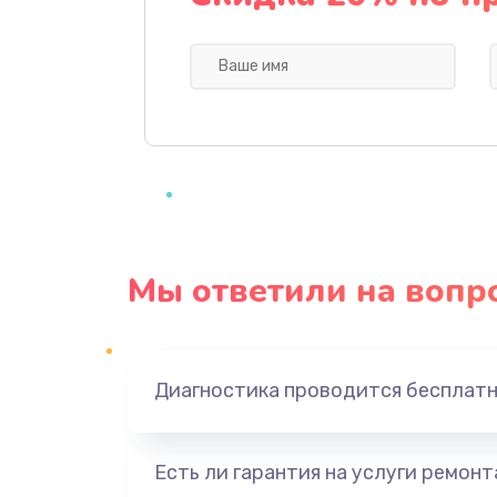
Профилактическая чистка
Прошивка BIOS
Замена северного моста
Ремонт южного моста
Мы ответили на вопр
Замена батарейки BIOS
Настройка BIOS
Диагностика проводится бесплат
Ремонт цепи питания
Есть ли гарантия на услуги ремон
Замена видеоадаптера (видеок