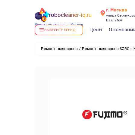
г. Москва
robocleaner-iq.ru
улица Серпухов
Вал, 21к4
Ремонт пылесосов в Москве
Цены
О компани
ВЫБЕРИТЕ БРЕНД
Ремонт пылесосов
/
Ремонт пылесосов SJRC в 