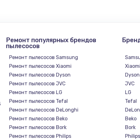
1300 руб.
Заказ
1200 руб.
Заказ
Ремонт популярных брендов
Брен
1500 руб.
Заказ
пылесосов
Ремонт пылесосов Samsung
Sams
а
2500 руб.
Заказ
Ремонт пылесосов Xiaomi
Xiaom
Ремонт пылесосов Dyson
Dyson
1300 руб.
Заказ
Ремонт пылесосов JVC
JVC
Ремонт пылесосов LG
LG
900 руб.
Заказ
Ремонт пылесосов Tefal
Tefal
4
Ремонт пылесосов DeLonghi
DeLon
онтаж
1300 руб.
Заказ
Ремонт пылесосов Beko
Beko
Ремонт пылесосов Bork
Bork
1400 руб.
Заказ
Ремонт пылесосов Philips
Philip