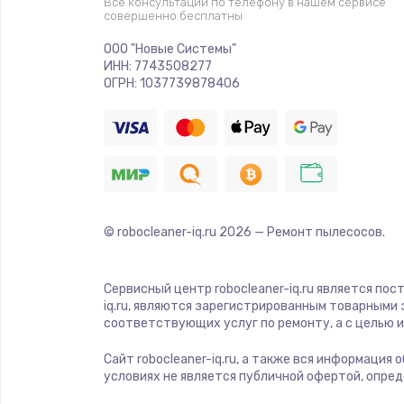
Все консультации по телефону в нашем сервисе
совершенно бесплатны
Ремонт платы электроники
ООО "Новые Системы"
ИНН: 7743508277
Комплексная чистка
ОГРН: 1037739878406
Замена датчиков
Замена шнура питания
© robocleaner-iq.ru
2026
— Ремонт пылесосов.
Ремонт кнопки
Настройка
Сервисный центр robocleaner-iq.ru является по
iq.ru, являются зарегистрированным товарными
соответствующих услуг по ремонту, а с целью
Ремонт корпуса
Сайт robocleaner-iq.ru, а также вся информация
условиях не является публичной офертой, опре
Устранение ошибок