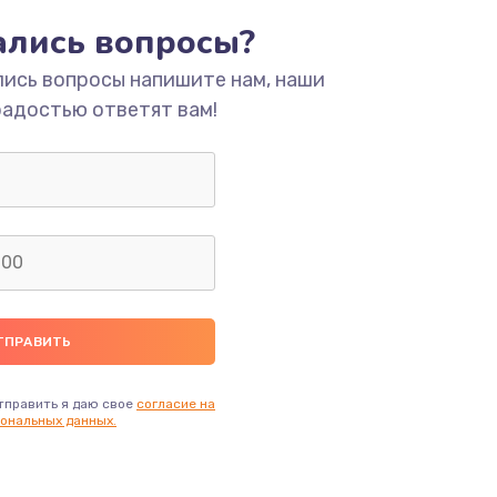
тались вопросы?
ать
лись вопросы напишите нам, наши
радостью ответят вам!
ать
ать
ать
ать
ать
тправить я даю свое
согласие на
ональных данных.
ать