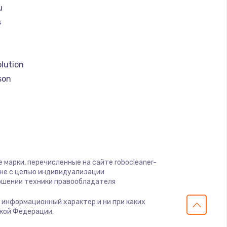
u
ать
s
a
ать
lution
ать
son
ать
ать
o
ать
 марки, перечисленные на сайте robocleaner-
 clean
 не с целью индивидуализации
ошении техники правообладателя
ать
о информационный характер и ни при каких
er
ской Федерации.
ать
olux