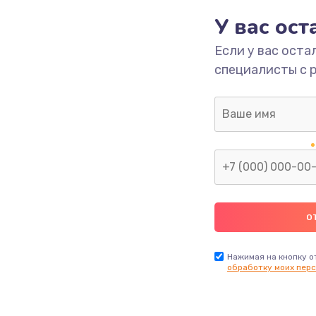
У вас ос
700 руб.
Заказ
Если у вас оста
специалисты с 
2500 руб.
Заказ
1400 руб.
Заказ
модуля
600 руб.
Заказ
1100 руб.
Заказ
900 руб.
Заказ
Нажимая на кнопку о
обработку моих перс
нфорки
900 руб.
Заказ