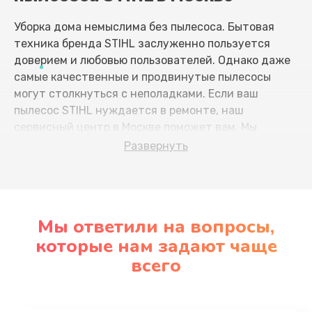
Уборка дома немыслима без пылесоса. Бытовая
техника бренда STIHL заслуженно пользуется
доверием и любовью пользователей. Однако даже
самые качественные и продвинутые пылесосы
могут столкнуться с неполадками. Если ваш
пылесос STIHL нуждается в ремонте, наш
сервисный центр в Москве поможет вам. Мы
специализируемся на обслуживании и
Развернуть
восстановлении пылесосов STIHL.
Основные неисправности пылесосов STIHL:
Мы ответили на вопросы,
Потеря всасывающей мощности или
которые нам задают чаще
неравномерное всасывание.
всего
Неправильная работа мотора или проблемы с
электропитанием.
Засорение фильтров или проблемы с
контейнером для пыли.