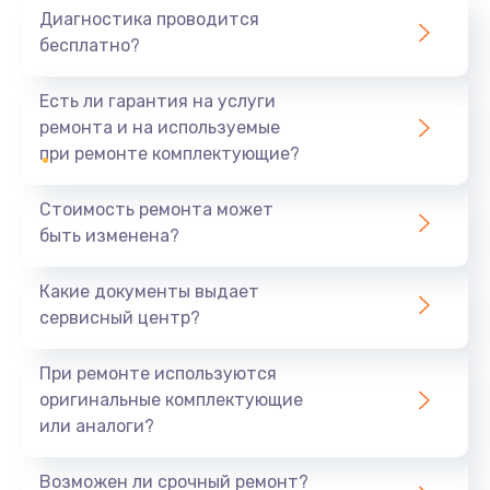
Диагностика проводится
Повреждения шлангов, насадок или проводов.
бесплатно?
Отремонтируйте свой пылесос
Есть ли гарантия на услуги
STIHL выгодно
ремонта и на используемые
при ремонте комплектующие?
Если ваш пылесос сломался, не волнуйтесь и
приносите устройство к нам в сервис. Наши
специалисты обладают большим опытом и
Стоимость ремонта может
знаниями любых моделей пылесосов, даже тех,
быть изменена?
что давно не выпускаются. Для ремонта
используется самое современное оборудование,
Какие документы выдает
рекомендованное производителем. Мы
сервисный центр?
гарантируем качество.
При ремонте используются
Наши условия для ремонта пылесосов STIHL:
оригинальные комплектующие
или аналоги?
Бесплатная диагностика за 30 минут
Использование оригинальных запчастей и
Возможен ли срочный ремонт?