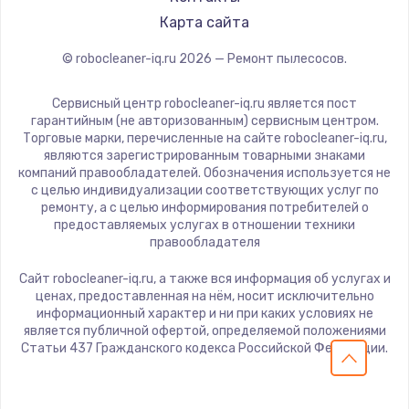
Pioneer
Карта сайта
Electrolux
© robocleaner-iq.ru
2026
— Ремонт пылесосов.
Grundig
BBK
Сервисный центр robocleaner-iq.ru является пост
Scarlett
гарантийным (не авторизованным) сервисным центром.
Торговые марки, перечисленные на сайте robocleaner-iq.ru,
Kyvol
являются зарегистрированным товарными знаками
Eigen
компаний правообладателей. Обозначения используется не
с целью индивидуализации соответствующих услуг по
Honor
ремонту, а с целью информирования потребителей о
Qyron
предоставляемых услугах в отношении техники
правообладателя
Doffler
Hisense
Сайт robocleaner-iq.ru, а также вся информация об услугах и
ценах, предоставленная на нём, носит исключительно
Bosch
информационный характер и ни при каких условиях не
Elitech
является публичной офертой, определяемой положениями
Статьи 437 Гражданского кодекса Российской Федерации.
Kirby