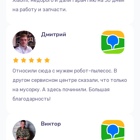
Xiaomi, недорого и дали гарантию на 30 дней
телефону +7 (499) 229-21-87 или приходите в офис
на работу и запчасти.
по адресу: улица Серпуховский Вал, 21к4. Наши
консультанты ответят на все ваши вопросы и
помогут с ремонтом.
Дмитрий
Не откладывайте ремонт пылесоса STIHL.
Обратитесь к нам уже сегодня и доверьте ремонт
опытным специалистам. Мы сделаем все
возможное, чтобы ваш пылесос STIHL снова
работал эффективно и безупречно!
Относили сюда с мужем робот-пылесос. В
другом сервисном центре сказали, что только
на мусорку. А здесь починили. Большая
благодарность!
Виктор