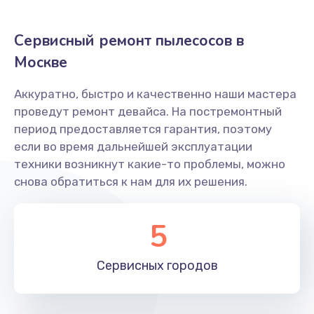
Ремонт блока питания
Сервисный ремонт пылесосов в
550 руб.
Москве
Заказать
Аккуратно, быстро и качественно наши мастера
Прошивка пылесоса STIHL
проведут ремонт девайса. На постремонтный
500 руб.
период предоставляется гарантия, поэтому
Заказать
если во время дальнейшей эксплуатации
техники возникнут какие-то проблемы, можно
Ремонт привода
снова обратиться к нам для их решения.
550 руб.
5
Заказать
Замена фильтров
Сервисных
городов
350 руб.
Заказать