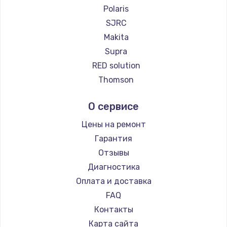
Ремонт пылесосов Scarlett
Polaris
Ремонт пылесосов Kyvol
SJRC
Ремонт пылесосов Eigen
Makita
Ремонт пылесосов Honor
Supra
Ремонт пылесосов Qyron
RED solution
Ремонт пылесосов Doffler
Thomson
Ремонт пылесосов Hisense
Miele
О сервисе
Ремонт пылесосов Bosch
lydsto
Ремонт пылесосов Elitech
Atvel
Цены на ремонт
Ремонт пылесосов STIHL
Tineco
Гарантия
Ремонт пылесосов Kirby
Tuvio
Отзывы
Clever clean
Диагностика
DEXP
Оплата и доставка
Haier
FAQ
Pioneer
Контакты
Electrolux
Карта сайта