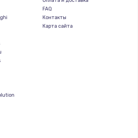
Оплата и доставка
FAQ
ghi
Контакты
Карта сайта
s
u
s
a
lution
o