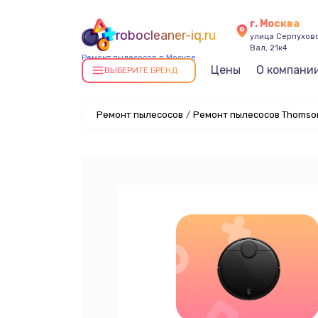
г. Москва
robocleaner-iq.ru
улица Серпухов
Вал, 21к4
Ремонт пылесосов в Москве
Цены
О компани
ВЫБЕРИТЕ БРЕНД
Ремонт пылесосов
/
Ремонт пылесосов Thomson