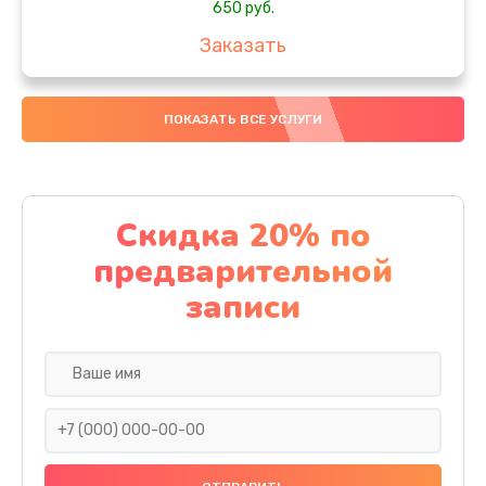
650 руб.
Заказать
Замена аккумулятора
ПОКАЗАТЬ ВСЕ УСЛУГИ
4000 руб.
Заказать
Замена материнской платы
Скидка 20% по
1100 руб.
предварительной
Заказать
записи
Замена масла
750 руб.
Заказать
Замена праймера