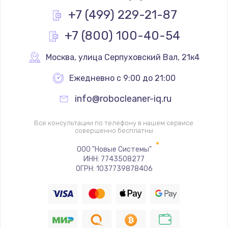
Заказать
+7 (499) 229-21-87
+7 (800) 100-40-54
Замена реле
1000 руб.
Москва
,
 улица Серпуховский Вал, 21к4
Заказать
Ежедневно с 9:00 до 21:00
Замена термопредохранителя
info@robocleaner-iq.ru
700 руб.
Заказать
Все консультации по телефону в нашем сервисе
совершенно бесплатны
Замена ТЭНа
ООО "Новые Системы"
ИНН: 7743508277
2500 руб.
ОГРН: 1037739878406
Заказать
Замена шнура
1400 руб.