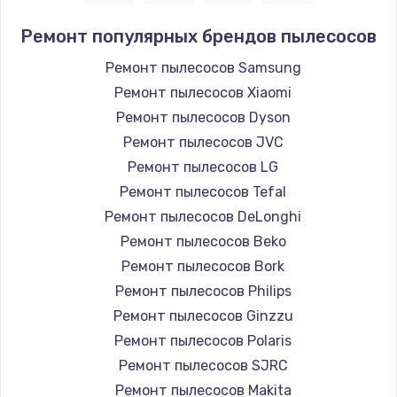
Заказать
Ремонт популярных брендов пылесосов
Замена / ремонт электронного модуля
Ремонт пылесосов Samsung
управления
Ремонт пылесосов Xiaomi
600 руб.
Ремонт пылесосов Dyson
Заказать
Ремонт пылесосов JVC
Ремонт пылесосов LG
Замена конфорки
Ремонт пылесосов Tefal
1100 руб.
Ремонт пылесосов DeLonghi
Заказать
Ремонт пылесосов Beko
Ремонт пылесосов Bork
Замена платы сенсора
Ремонт пылесосов Philips
900 руб.
Ремонт пылесосов Ginzzu
Заказать
Ремонт пылесосов Polaris
Ремонт пылесосов SJRC
Замена регулятора режимов конфорки
Ремонт пылесосов Makita
900 руб.