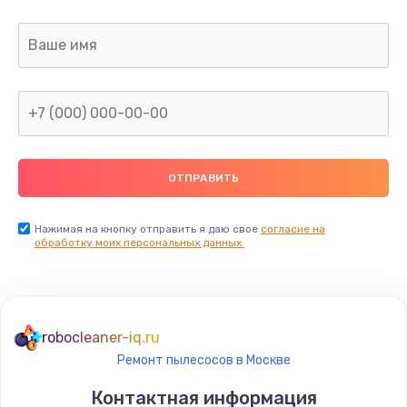
Заказать
Ремонт капиллярной трубки
400 руб.
Заказать
Замена блока питания
1000 руб.
Заказать
Нажимая на кнопку отправить я даю свое
согласие на
обработку моих персональных данных.
Прошивка / разблокировка
900 руб.
Заказать
robocleaner-iq.ru
Ремонт пылесосов в Москве
Замена термостата
Контактная информация
1200 руб.