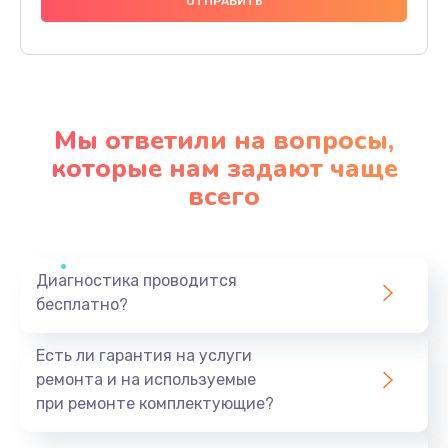
1000 руб.
Заказать
Ремонт материнской платы
4500 руб.
Мы ответили на вопросы,
Заказать
которые нам задают чаще
всего
Профилактическая чистка
1000 руб.
Заказать
Диагностика проводится
бесплатно?
Прошивка BIOS
1920 руб.
Есть ли гарантия на услуги
Заказать
ремонта и на используемые
при ремонте комплектующие?
Замена северного моста
1440 руб.