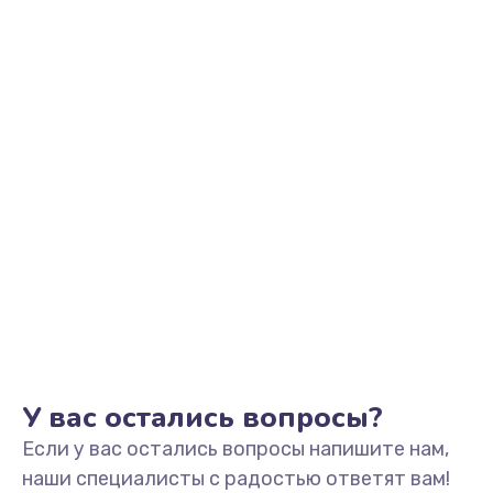
Заказать
Замена видеоадаптера (видеокарты)
1800 руб.
Заказать
Замена, перепайка чипа
1300 руб.
Заказать
Замена HDMI-разъема
650 руб.
Заказать
У вас остались вопросы?
Если у вас остались вопросы напишите нам,
Замена/Pемонт карбюратора
наши специалисты с радостью ответят вам!
1300 руб.