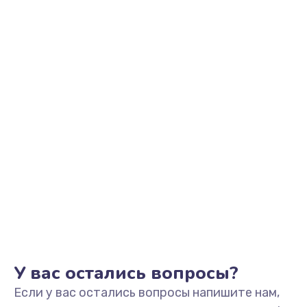
2500 руб.
Заказать
Замена видеоадаптера (видеокарты)
1800 руб.
Заказать
Замена, перепайка чипа
1300 руб.
Заказать
Замена HDMI-разъема
650 руб.
Заказать
У вас остались вопросы?
Если у вас остались вопросы напишите нам,
Замена/Pемонт карбюратора