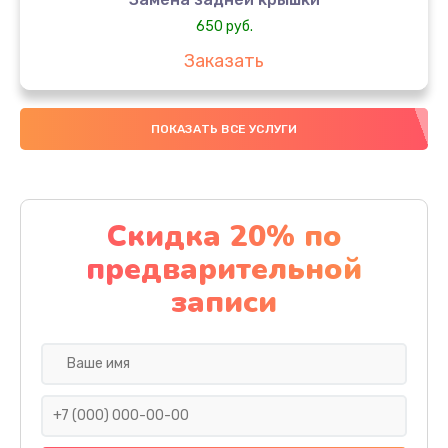
650 руб.
Заказать
Замена аккумулятора
ПОКАЗАТЬ ВСЕ УСЛУГИ
4000 руб.
Заказать
Замена материнской платы
Скидка 20% по
1100 руб.
предварительной
Заказать
записи
Замена масла
750 руб.
Заказать
Замена праймера