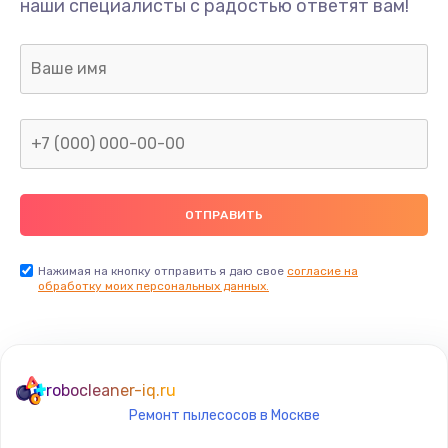
наши специалисты с радостью ответят вам!
1300 руб.
Заказать
Ремонт капиллярной трубки
400 руб.
Заказать
Замена блока питания
1000 руб.
Заказать
Нажимая на кнопку отправить я даю свое
согласие на
обработку моих персональных данных.
Прошивка / разблокировка
900 руб.
Заказать
robocleaner-iq.ru
Ремонт пылесосов в Москве
Замена термостата