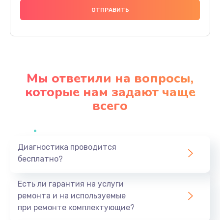
1000 руб.
Заказать
Ремонт материнской платы
4500 руб.
Мы ответили на вопросы,
Заказать
которые нам задают чаще
всего
Профилактическая чистка
1000 руб.
Заказать
Диагностика проводится
бесплатно?
Прошивка BIOS
1920 руб.
Есть ли гарантия на услуги
Заказать
ремонта и на используемые
при ремонте комплектующие?
Замена северного моста