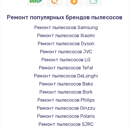
1400 руб.
Заказать
Ремонт популярных брендов пылесосов
Замена / ремонт электронного модуля
Ремонт пылесосов Samsung
управления
Ремонт пылесосов Xiaomi
600 руб.
Ремонт пылесосов Dyson
Заказать
Ремонт пылесосов JVC
Ремонт пылесосов LG
Замена конфорки
Ремонт пылесосов Tefal
1100 руб.
Ремонт пылесосов DeLonghi
Заказать
Ремонт пылесосов Beko
Ремонт пылесосов Bork
Замена платы сенсора
Ремонт пылесосов Philips
900 руб.
Ремонт пылесосов Ginzzu
Заказать
Ремонт пылесосов Polaris
Ремонт пылесосов SJRC
Замена регулятора режимов конфорки