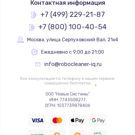
Контактная информация
1200 руб.
Заказать
+7 (499) 229-21-87
+7 (800) 100-40-54
Замена реле
1000 руб.
Москва
,
 улица Серпуховский Вал, 21к4
Заказать
Ежедневно с 9:00 до 21:00
Замена термопредохранителя
info@robocleaner-iq.ru
700 руб.
Заказать
Все консультации по телефону в нашем сервисе
совершенно бесплатны
Замена ТЭНа
ООО "Новые Системы"
ИНН: 7743508277
2500 руб.
ОГРН: 1037739878406
Заказать
Замена шнура