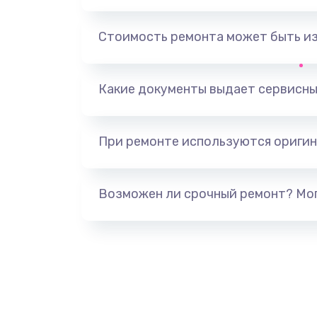
Замена, перепайка чипа
Стоимость ремонта может быть и
Замена HDMI-разъема
Какие документы выдает сервисны
Замена/Pемонт карбюратора
При ремонте используются оригин
Ремонт капиллярной трубки
Замена блока питания
Возможен ли срочный ремонт? Мог
Прошивка / разблокировка
Замена термостата
Замена реле