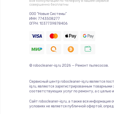
Все консультации по телефону в нашем сервисе
совершенно бесплатны
Ремонт платы электроники
ООО "Новые Системы"
ИНН: 7743508277
Комплексная чистка
ОГРН: 1037739878406
Замена датчиков
Замена шнура питания
© robocleaner-iq.ru
2026
— Ремонт пылесосов.
Ремонт кнопки
Настройка
Сервисный центр robocleaner-iq.ru является по
iq.ru, являются зарегистрированным товарными
соответствующих услуг по ремонту, а с целью
Ремонт корпуса
Сайт robocleaner-iq.ru, а также вся информация
условиях не является публичной офертой, опре
Устранение ошибок