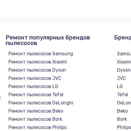
1300 руб.
Заказ
1200 руб.
Заказ
Ремонт популярных брендов
Брен
1500 руб.
Заказ
пылесосов
Ремонт пылесосов Samsung
Sams
а
2500 руб.
Заказ
Ремонт пылесосов Xiaomi
Xiaom
Ремонт пылесосов Dyson
Dyson
1300 руб.
Заказ
Ремонт пылесосов JVC
JVC
Ремонт пылесосов LG
LG
900 руб.
Заказ
Ремонт пылесосов Tefal
Tefal
4
Ремонт пылесосов DeLonghi
DeLon
онтаж
1300 руб.
Заказ
Ремонт пылесосов Beko
Beko
Ремонт пылесосов Bork
Bork
1400 руб.
Заказ
Ремонт пылесосов Philips
Philip