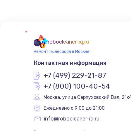
Замена сенсорного датчика
Замена сигнальной лампы
Замена системной платы
robocleaner-iq.ru
Ремонт пылесосов в Москве
Замена температурного датчик
Контактная информация
Замена электроконфорки
+7 (499) 229-21-87
+7 (800) 100-40-54
Техобслуживание
Москва
,
 улица Серпуховский Вал, 21к
Установка / подключение / дем
Ежедневно с 9:00 до 21:00
info@robocleaner-iq.ru
Прошивка