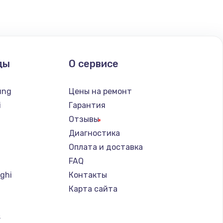
ать
ать
ды
О сервисе
ать
ung
Цены на ремонт
ать
i
Гарантия
Отзывы
ать
Диагностика
Оплата и доставка
ать
FAQ
ghi
Контакты
ать
Карта сайта
ать
s