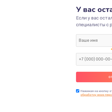
У вас ос
700 руб.
Заказ
Если у вас оста
специалисты с 
2500 руб.
Заказ
1400 руб.
Заказ
модуля
600 руб.
Заказ
1100 руб.
Заказ
900 руб.
Заказ
Нажимая на кнопку о
обработку моих перс
нфорки
900 руб.
Заказ