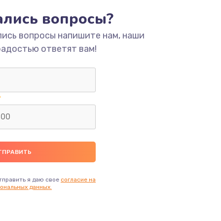
тались вопросы?
ать
лись вопросы напишите нам, наши
радостью ответят вам!
ать
ать
ать
ать
ать
тправить я даю свое
согласие на
ональных данных.
ать