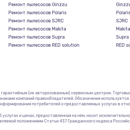
Ремонт пылесосов Ginzzu
Ginzz
1400 руб.
Заказ
Ремонт пылесосов Polaris
Polari
Ремонт пылесосов SJRC
SJRC
580 руб.
Заказ
Ремонт пылесосов Makita
Makit
Ремонт пылесосов Supra
Supra
500 руб.
Заказ
Ремонт пылесосов RED solution
RED so
Ремонт пылесосов Miele
Miele
1000 руб.
Заказ
Ремонт пылесосов lydsto
lydsto
Ремонт пылесосов Atvel
Atvel
700 руб.
Заказ
Ремонт пылесосов Tineco
Tinec
Ремонт пылесосов Tuvio
Tuvio
600 руб.
Заказ
ст гарантийным (не авторизованным) сервисным центром. Торговые
Ремонт пылесосов Clever clean
Clever
 знаками компаний правообладателей. Обозначения используется
Ремонт пылесосов DEXP
DEXP
 информирования потребителей о предоставляемых услугах в отн
850 руб.
Заказ
Ремонт пылесосов Haier
Haier
 об услугах и ценах, предоставленная на нём, носит исключительн
Ремонт пылесосов Pioneer
Pione
деляемой положениями Статьи 437 Гражданского кодекса Россий
2260 руб.
Заказ
Ремонт пылесосов Electrolux
Electr