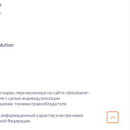
u
ать
s
ать
a
ать
lution
ать
ать
o
ать
 марки, перечисленные на сайте robocleaner-
 clean
 не с целью индивидуализации
ошении техники правообладателя
ать
о информационный характер и ни при каких
er
ской Федерации.
ать
olux