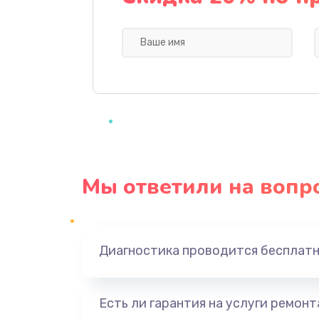
Профилактическая чистка
Прошивка BIOS
Замена северного моста
Ремонт южного моста
Мы ответили на вопр
Замена батарейки BIOS
Настройка BIOS
Диагностика проводится бесплат
Ремонт цепи питания
Есть ли гарантия на услуги ремон
Замена видеоадаптера (видеок